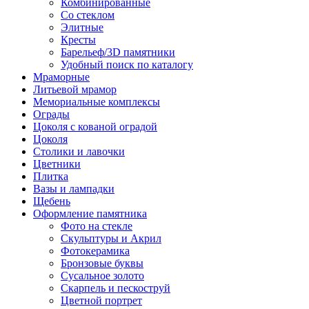
Комбинированные
Со стеклом
Элитные
Кресты
Барельеф/3D памятники
Удобный поиск по каталогу
Мраморные
Литьевой мрамор
Мемориальные комплексы
Ограды
Цоколя с кованой оградой
Цоколя
Столики и лавочки
Цветники
Плитка
Вазы и лампадки
Щебень
Оформление памятника
Фото на стекле
Скульптуры и Акрил
Фотокерамика
Бронзовые буквы
Сусальное золото
Скарпель и пескоструй
Цветной портрет