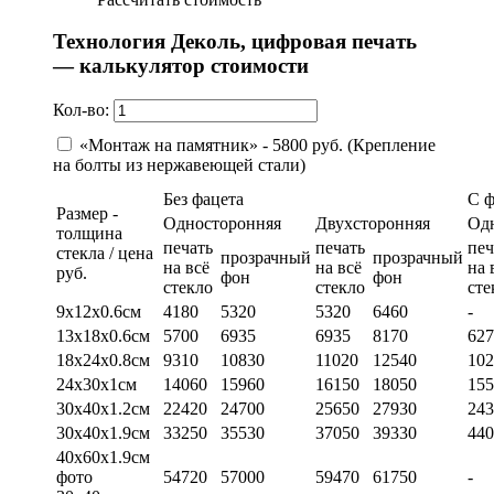
Технология Деколь, цифровая печать
— калькулятор стоимости
Кол-во:
«Монтаж на памятник» - 5800 руб. (Крепление
на болты из нержавеющей стали)
Без фацета
С 
Размер -
Односторонняя
Двухсторонняя
Од
толщина
печать
печать
печ
стекла / цена
прозрачный
прозрачный
на всё
на всё
на 
руб.
фон
фон
стекло
стекло
сте
9х12х0.6см
4180
5320
5320
6460
-
13х18х0.6см
5700
6935
6935
8170
627
18х24х0.8см
9310
10830
11020
12540
102
24х30х1см
14060
15960
16150
18050
155
30х40х1.2см
22420
24700
25650
27930
243
30х40х1.9см
33250
35530
37050
39330
440
40х60х1.9см
фото
54720
57000
59470
61750
-