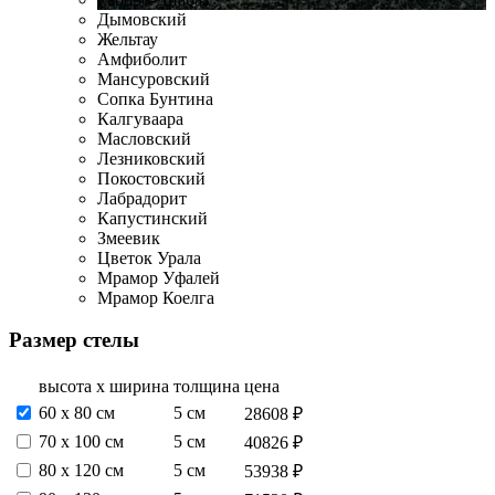
Дымовский
Жельтау
Амфиболит
Мансуровский
Сопка Бунтина
Калгуваара
Масловский
Лезниковский
Покостовский
Лабрадорит
Капустинский
Змеевик
Цветок Урала
Мрамор Уфалей
Мрамор Коелга
Размер стелы
высота х ширина
толщина
цена
60 х 80 см
5 см
28608 ₽
70 х 100 см
5 см
40826 ₽
80 х 120 см
5 см
53938 ₽