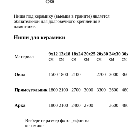
арка
Ниша под керамику (выемка в граните) является
обязательной для долговечного крепления в
памятнике.
Ниши для керамики
9х12
13х18
18х24
20х25
20х30
24х30
30
Материал
см
см
см
см
см
см
см
Овал
1500
1800
2100
2700
3000
36
Прямоугольник
1800
2100
2700
3000
3300
3600
48
Арка
1800
2100
2400
2700
3600
48
Выберите размер фотографии на
керамике