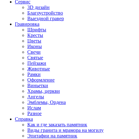
Сервис
3D дизайн
Благоустройство
Выездной гравер
Гравировка
Шрифты
Кресты
Цветы
Иконы
Свечи
Святые
Пейзажи
Животные
Рамки
Оформление
Виньетки
Храмы, церкви
Ангелы
Эмблемы, Ордена
Ислам
Разное
Справка
Как и где заказать памятник
Виды гранита и мрамора на могилу
Эпитафии на памятник