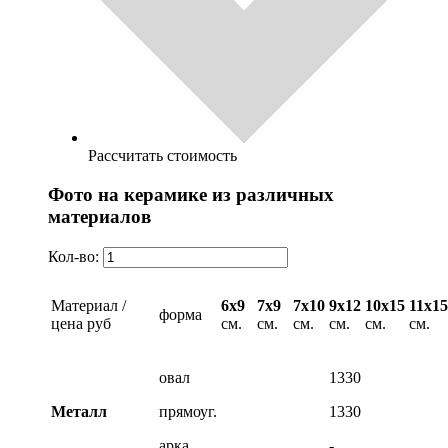
Рассчитать стоимость
Фото на керамике из различных
материалов
Кол-во:
Материал /
6х9
7х9
7х10
9х12
10х15
11х15
форма
цена руб
см.
см.
см.
см.
см.
см.
овал
1330
Металл
прямоуг.
1330
арка
-