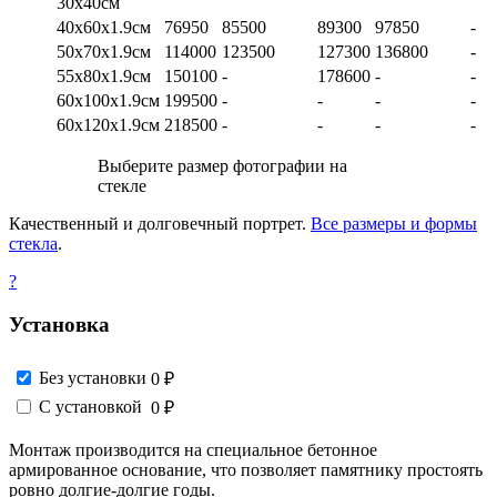
30х40см
40х60х1.9см
76950
85500
89300
97850
-
50х70х1.9см
114000
123500
127300
136800
-
55х80х1.9см
150100
-
178600
-
-
60х100х1.9см
199500
-
-
-
-
60х120х1.9см
218500
-
-
-
-
Выберите размер фотографии на
стекле
Качественный и долговечный портрет.
Все размеры и формы
стекла
.
?
Установка
Без установки
0 ₽
С установкой
0 ₽
Монтаж производится на специальное бетонное
армированное основание, что позволяет памятнику простоять
ровно долгие-долгие годы.