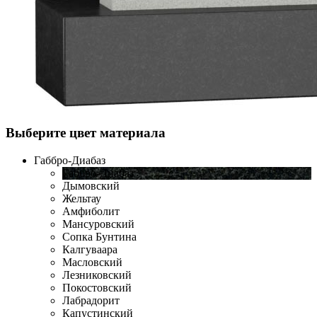
Выберите цвет материала
Габбро-Диабаз
Габбро-Диабаз
Дымовский
Жельтау
Амфиболит
Мансуровский
Сопка Бунтина
Калгуваара
Масловский
Лезниковский
Покостовский
Лабрадорит
Капустинский