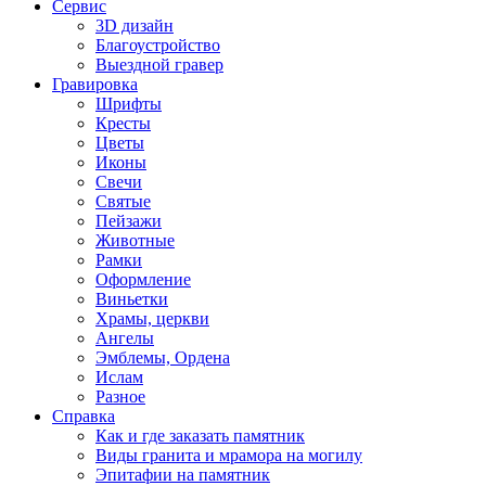
Сервис
3D дизайн
Благоустройство
Выездной гравер
Гравировка
Шрифты
Кресты
Цветы
Иконы
Свечи
Святые
Пейзажи
Животные
Рамки
Оформление
Виньетки
Храмы, церкви
Ангелы
Эмблемы, Ордена
Ислам
Разное
Справка
Как и где заказать памятник
Виды гранита и мрамора на могилу
Эпитафии на памятник