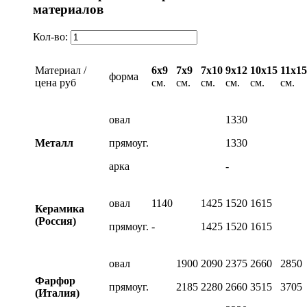
материалов
Кол-во:
Материал /
6х9
7х9
7х10
9х12
10х15
11х15
форма
цена руб
см.
см.
см.
см.
см.
см.
овал
1330
Металл
прямоуг.
1330
арка
-
овал
1140
1425
1520
1615
Керамика
(Россия)
прямоуг.
-
1425
1520
1615
овал
1900
2090
2375
2660
2850
Фарфор
прямоуг.
2185
2280
2660
3515
3705
(Италия)