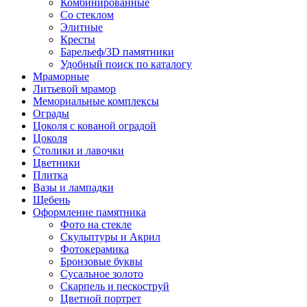
Комбинированные
Со стеклом
Элитные
Кресты
Барельеф/3D памятники
Удобный поиск по каталогу
Мраморные
Литьевой мрамор
Мемориальные комплексы
Ограды
Цоколя с кованой оградой
Цоколя
Столики и лавочки
Цветники
Плитка
Вазы и лампадки
Щебень
Оформление памятника
Фото на стекле
Скульптуры и Акрил
Фотокерамика
Бронзовые буквы
Сусальное золото
Скарпель и пескоструй
Цветной портрет