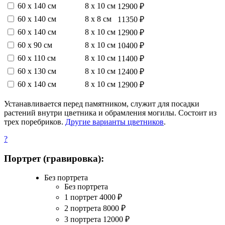
60 х 140 см
8 х 10 см
12900 ₽
60 х 140 см
8 х 8 см
11350 ₽
60 х 140 см
8 х 10 см
12900 ₽
60 х 90 см
8 х 10 см
10400 ₽
60 х 110 см
8 х 10 см
11400 ₽
60 х 130 см
8 х 10 см
12400 ₽
60 х 140 см
8 х 10 см
12900 ₽
Устанавливается перед памятником, служит для посадки
растений внутри цветника и обрамления могилы. Состоит из
трех поребриков.
Другие варианты цветников
.
?
Портрет (гравировка):
Без портрета
Без портрета
1 портрет
4000
₽
2 портрета
8000
₽
3 портрета
12000
₽