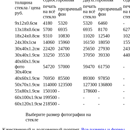
толщина
печать
печать
печ
стекла / цена
прозрачный
прозрачный
на всё
на всё
на 
руб.
фон
фон
стекло
стекло
сте
9х12х0.6см
4180
5320
5320
6460
-
13х18х0.6см
5700
6935
6935
8170
627
18х24х0.8см
9310
10830
11020
12540
102
24х30х1см
14060
15960
16150
18050
155
30х40х1.2см
22420
24700
25650
27930
243
30х40х1.9см
33250
35530
37050
39330
440
40х60х1.9см
фото
54720
57000
59470
61750
-
30х40см
40х60х1.9см
76950
85500
89300
97850
-
50х70х1.9см
114000
123500
127300
136800
-
55х80х1.9см
150100
-
178600
-
-
60х100х1.9см
199500
-
-
-
-
60х120х1.9см
218500
-
-
-
-
Выберите размер фотографии на
стекле
Качественный и долговечный портрет.
Все размеры и формы