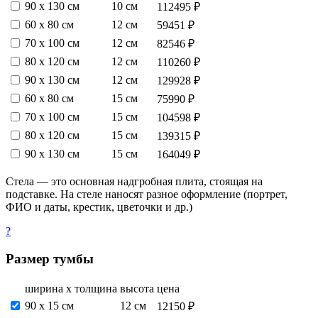
90 х 130 см
10 см
112495 ₽
60 х 80 см
12 см
59451 ₽
70 х 100 см
12 см
82546 ₽
80 х 120 см
12 см
110260 ₽
90 х 130 см
12 см
129928 ₽
60 х 80 см
15 см
75990 ₽
70 х 100 см
15 см
104598 ₽
80 х 120 см
15 см
139315 ₽
90 х 130 см
15 см
164049 ₽
Стела — это основная надгробная плита, стоящая на
подставке. На стеле наносят разное оформление (портрет,
ФИО и даты, крестик, цветочки и др.)
?
Размер тумбы
ширина х толщина
высота
цена
90 х 15 см
12 см
12150 ₽