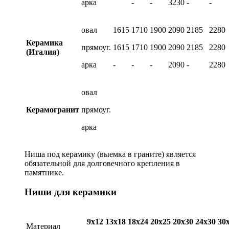
арка
-
-
3230
-
-
овал
1615
1710
1900
2090
2185
2280
Керамика
прямоуг.
1615
1710
1900
2090
2185
2280
(Италия)
арка
-
-
-
2090
-
2280
овал
Керамогранит
прямоуг.
арка
Ниша под керамику (выемка в граните) является
обязательной для долговечного крепления в
памятнике.
Ниши для керамики
9х12
13х18
18х24
20х25
20х30
24х30
30
Материал