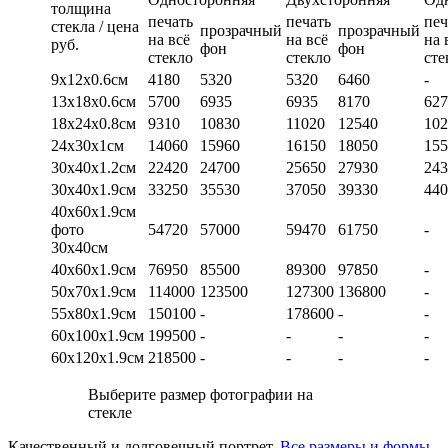
толщина
печать
печать
печ
стекла / цена
прозрачный
прозрачный
на всё
на всё
на 
руб.
фон
фон
стекло
стекло
сте
9х12х0.6см
4180
5320
5320
6460
-
13х18х0.6см
5700
6935
6935
8170
627
18х24х0.8см
9310
10830
11020
12540
102
24х30х1см
14060
15960
16150
18050
155
30х40х1.2см
22420
24700
25650
27930
243
30х40х1.9см
33250
35530
37050
39330
440
40х60х1.9см
фото
54720
57000
59470
61750
-
30х40см
40х60х1.9см
76950
85500
89300
97850
-
50х70х1.9см
114000
123500
127300
136800
-
55х80х1.9см
150100
-
178600
-
-
60х100х1.9см
199500
-
-
-
-
60х120х1.9см
218500
-
-
-
-
Выберите размер фотографии на
стекле
Качественный и долговечный портрет.
Все размеры и формы