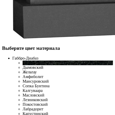
Выберите цвет материала
Габбро-Диабаз
Габбро-Диабаз
Дымовский
Жельтау
Амфиболит
Мансуровский
Сопка Бунтина
Калгуваара
Масловский
Лезниковский
Покостовский
Лабрадорит
Капустинский