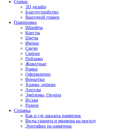
Сервис
3D дизайн
Благоустройство
Выездной гравер
Гравировка
Шрифты
Кресты
Цветы
Иконы
Свечи
Святые
Пейзажи
Животные
Рамки
Оформление
Виньетки
Храмы, церкви
Ангелы
Эмблемы, Ордена
Ислам
Разное
Справка
Как и где заказать памятник
Виды гранита и мрамора на могилу
Эпитафии на памятник