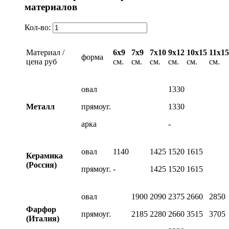
материалов
Кол-во:
Материал /
6х9
7х9
7х10
9х12
10х15
11х15
форма
цена руб
см.
см.
см.
см.
см.
см.
овал
1330
Металл
прямоуг.
1330
арка
-
овал
1140
1425
1520
1615
Керамика
(Россия)
прямоуг.
-
1425
1520
1615
овал
1900
2090
2375
2660
2850
Фарфор
прямоуг.
2185
2280
2660
3515
3705
(Италия)