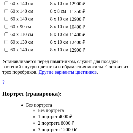
60 х 140 см
8 х 10 см
12900 ₽
60 х 140 см
8 х 8 см
11350 ₽
60 х 140 см
8 х 10 см
12900 ₽
60 х 90 см
8 х 10 см
10400 ₽
60 х 110 см
8 х 10 см
11400 ₽
60 х 130 см
8 х 10 см
12400 ₽
60 х 140 см
8 х 10 см
12900 ₽
Устанавливается перед памятником, служит для посадки
растений внутри цветника и обрамления могилы. Состоит из
трех поребриков.
Другие варианты цветников
.
?
Портрет (гравировка):
Без портрета
Без портрета
1 портрет
4000
₽
2 портрета
8000
₽
3 портрета
12000
₽