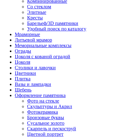
Комбинированные
Со стеклом
Элитные
Кресты
Барельеф/3D памятники
Удобный поиск по каталогу
Мраморные
Литьевой мрамор
Мемориальные комплексы
Ограды
Цоколя с кованой оградой
Цоколя
Столики и лавочки
Цветники
Плитка
Вазы и лампадки
Щебень
Оформление памятника
Фото на стекле
Скульптуры и Акрил
Фотокерамика
Бронзовые буквы
Сусальное золото
Скарпель и пескоструй
Цветной портрет