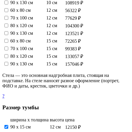
90 х 130 см
10 см
108919 ₽
60 х 80 см
12 см
56322 ₽
70 х 100 см
12 см
77629 ₽
80 х 120 см
12 см
104300 ₽
90 х 130 см
12 см
123521 ₽
60 х 80 см
15 см
72265 ₽
70 х 100 см
15 см
99383 ₽
80 х 120 см
15 см
133057 ₽
90 х 130 см
15 см
157046 ₽
Стела — это основная надгробная плита, стоящая на
подставке. На стеле наносят разное оформление (портрет,
ФИО и даты, крестик, цветочки и др.)
?
Размер тумбы
ширина х толщина
высота
цена
90 х 15 см
12 см
12150 ₽