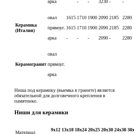
арка
-
-
3230
-
-
овал
1615
1710
1900
2090
2185
2280
Керамика
прямоуг.
1615
1710
1900
2090
2185
2280
(Италия)
арка
-
-
-
2090
-
2280
овал
Керамогранит
прямоуг.
арка
Ниша под керамику (выемка в граните) является
обязательной для долговечного крепления в
памятнике.
Ниши для керамики
9х12
13х18
18х24
20х25
20х30
24х30
30
Материал