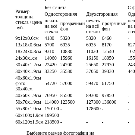
Без фацета
С 
Размер -
Односторонняя
Двухсторонняя
Од
толщина
печать
печать
печ
стекла / цена
прозрачный
прозрачный
на всё
на всё
на 
руб.
фон
фон
стекло
стекло
сте
9х12х0.6см
4180
5320
5320
6460
-
13х18х0.6см
5700
6935
6935
8170
627
18х24х0.8см
9310
10830
11020
12540
102
24х30х1см
14060
15960
16150
18050
155
30х40х1.2см
22420
24700
25650
27930
243
30х40х1.9см
33250
35530
37050
39330
440
40х60х1.9см
фото
54720
57000
59470
61750
-
30х40см
40х60х1.9см
76950
85500
89300
97850
-
50х70х1.9см
114000
123500
127300
136800
-
55х80х1.9см
150100
-
178600
-
-
60х100х1.9см
199500
-
-
-
-
60х120х1.9см
218500
-
-
-
-
Выберите размер фотографии на