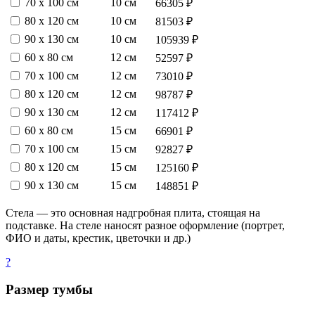
70 х 100 см
10 см
66305 ₽
80 х 120 см
10 см
81503 ₽
90 х 130 см
10 см
105939 ₽
60 х 80 см
12 см
52597 ₽
70 х 100 см
12 см
73010 ₽
80 х 120 см
12 см
98787 ₽
90 х 130 см
12 см
117412 ₽
60 х 80 см
15 см
66901 ₽
70 х 100 см
15 см
92827 ₽
80 х 120 см
15 см
125160 ₽
90 х 130 см
15 см
148851 ₽
Стела — это основная надгробная плита, стоящая на
подставке. На стеле наносят разное оформление (портрет,
ФИО и даты, крестик, цветочки и др.)
?
Размер тумбы