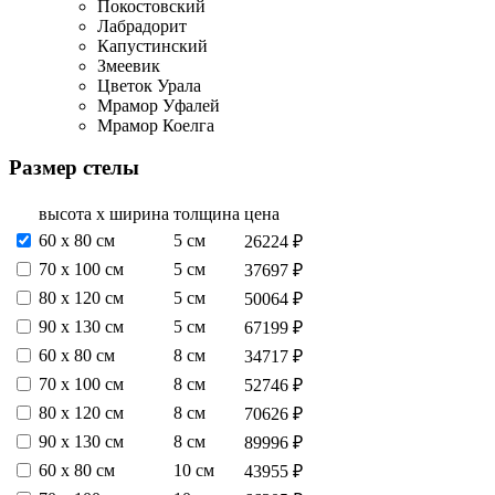
Покостовский
Лабрадорит
Капустинский
Змеевик
Цветок Урала
Мрамор Уфалей
Мрамор Коелга
Размер стелы
высота х ширина
толщина
цена
60 х 80 см
5 см
26224 ₽
70 х 100 см
5 см
37697 ₽
80 х 120 см
5 см
50064 ₽
90 х 130 см
5 см
67199 ₽
60 х 80 см
8 см
34717 ₽
70 х 100 см
8 см
52746 ₽
80 х 120 см
8 см
70626 ₽
90 х 130 см
8 см
89996 ₽
60 х 80 см
10 см
43955 ₽