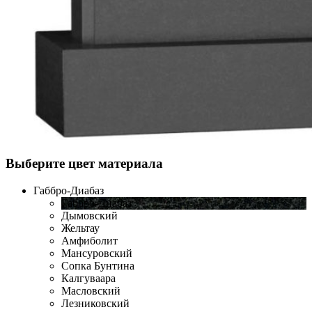
Выберите цвет материала
Габбро-Диабаз
Габбро-Диабаз
Дымовский
Жельтау
Амфиболит
Мансуровский
Сопка Бунтина
Калгуваара
Масловский
Лезниковский