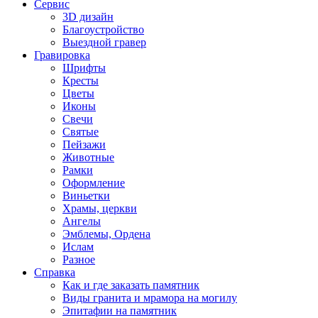
Сервис
3D дизайн
Благоустройство
Выездной гравер
Гравировка
Шрифты
Кресты
Цветы
Иконы
Свечи
Святые
Пейзажи
Животные
Рамки
Оформление
Виньетки
Храмы, церкви
Ангелы
Эмблемы, Ордена
Ислам
Разное
Справка
Как и где заказать памятник
Виды гранита и мрамора на могилу
Эпитафии на памятник