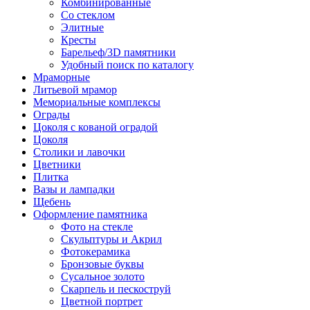
Комбинированные
Со стеклом
Элитные
Кресты
Барельеф/3D памятники
Удобный поиск по каталогу
Мраморные
Литьевой мрамор
Мемориальные комплексы
Ограды
Цоколя с кованой оградой
Цоколя
Столики и лавочки
Цветники
Плитка
Вазы и лампадки
Щебень
Оформление памятника
Фото на стекле
Скульптуры и Акрил
Фотокерамика
Бронзовые буквы
Сусальное золото
Скарпель и пескоструй
Цветной портрет