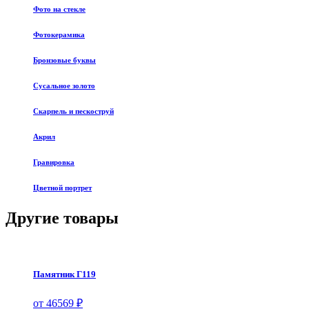
Фото на стекле
Фотокерамика
Бронзовые буквы
Сусальное золото
Скарпель и пескоструй
Акрил
Гравировка
Цветной портрет
Другие товары
Памятник Г119
от 46569 ₽