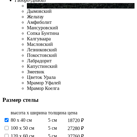
Габбро-Диабаз
Габбро-Диабаз
Дымовский
Жельтау
Амфиболит
Мансуровский
Сопка Бунтина
Калгуваара
Масловский
Лезниковский
Покостовский
Лабрадорит
Капустинский
Змеевик
Цветок Урала
Мрамор Уфалей
Мрамор Коелга
Размер стелы
высота х ширина
толщина
цена
80 х 40 см
5 см
18720 ₽
100 х 50 см
5 см
27280 ₽
120 х 60 см
5 см
37760 ₽