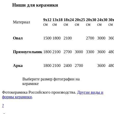
Ниши для керамики
9х12
13х18
18х24
20х25
20х30
24х30
30
Материал
см
см
см
см
см
см
см
Овал
1500
1800
2100
2700
3000
36
Прямоугольник
1800
2100
2700
3000
3300
3600
48
Арка
1800
2100
2400
2700
3600
48
Выберите размер фотографии на
керамике
Фотокерамика Российского производства.
Другие виды и
формы керамики
.
?