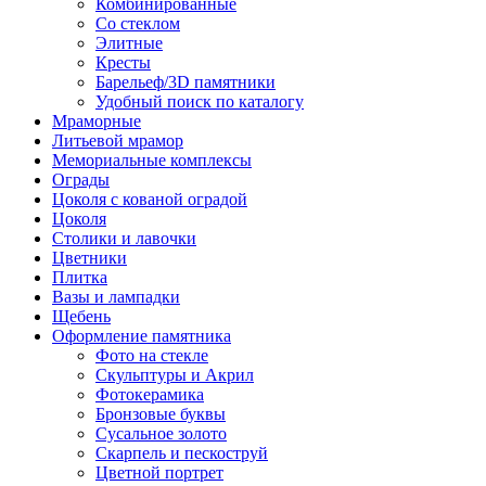
Комбинированные
Со стеклом
Элитные
Кресты
Барельеф/3D памятники
Удобный поиск по каталогу
Мраморные
Литьевой мрамор
Мемориальные комплексы
Ограды
Цоколя с кованой оградой
Цоколя
Столики и лавочки
Цветники
Плитка
Вазы и лампадки
Щебень
Оформление памятника
Фото на стекле
Скульптуры и Акрил
Фотокерамика
Бронзовые буквы
Сусальное золото
Скарпель и пескоструй
Цветной портрет