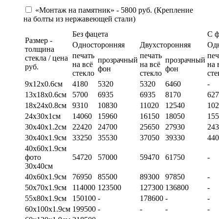
«Монтаж на памятник» - 5800 руб. (Крепление
на болты из нержавеющей стали)
Без фацета
С 
Размер -
Односторонняя
Двухсторонняя
Од
толщина
печать
печать
печ
стекла / цена
прозрачный
прозрачный
на всё
на всё
на 
руб.
фон
фон
стекло
стекло
сте
9х12х0.6см
4180
5320
5320
6460
-
13х18х0.6см
5700
6935
6935
8170
627
18х24х0.8см
9310
10830
11020
12540
102
24х30х1см
14060
15960
16150
18050
155
30х40х1.2см
22420
24700
25650
27930
243
30х40х1.9см
33250
35530
37050
39330
440
40х60х1.9см
фото
54720
57000
59470
61750
-
30х40см
40х60х1.9см
76950
85500
89300
97850
-
50х70х1.9см
114000
123500
127300
136800
-
55х80х1.9см
150100
-
178600
-
-
60х100х1.9см
199500
-
-
-
-