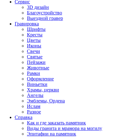
Сервис
3D дизайн
Благоустройство
Выездной гравер
Гравировка
Шрифты
Кресты
Цветы
Иконы
Свечи
Святые
Пейзажи
Животные
Рамки
Оформление
Виньетки
Храмы, церкви
Ангелы
Эмблемы, Ордена
Ислам
Разное
Справка
Как и где заказать памятник
Виды гранита и мрамора на могилу
Эпитафии на памятник