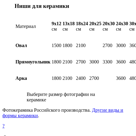
Ниши для керамики
9х12
13х18
18х24
20х25
20х30
24х30
30
Материал
см
см
см
см
см
см
см
Овал
1500
1800
2100
2700
3000
36
Прямоугольник
1800
2100
2700
3000
3300
3600
48
Арка
1800
2100
2400
2700
3600
48
Выберите размер фотографии на
керамике
Фотокерамика Российского производства.
Другие виды и
формы керамики
.
?