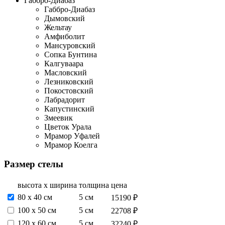
Габбро-Диабаз
Габбро-Диабаз
Дымовский
Жельтау
Амфиболит
Мансуровский
Сопка Бунтина
Калгуваара
Масловский
Лезниковский
Покостовский
Лабрадорит
Капустинский
Змеевик
Цветок Урала
Мрамор Уфалей
Мрамор Коелга
Размер стелы
высота х ширина
толщина
цена
80 х 40 см
5 см
15190 ₽
100 х 50 см
5 см
22708 ₽
120 х 60 см
5 см
32240 ₽