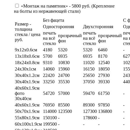
«Монтаж на памятник» - 5800 руб. (Крепление
на болты из нержавеющей стали)
Без фацета
С 
Размер -
Односторонняя
Двухсторонняя
Од
толщина
печать
печать
печ
стекла / цена
прозрачный
прозрачный
на всё
на всё
на 
руб.
фон
фон
стекло
стекло
сте
9х12х0.6см
4180
5320
5320
6460
-
13х18х0.6см
5700
6935
6935
8170
627
18х24х0.8см
9310
10830
11020
12540
102
24х30х1см
14060
15960
16150
18050
155
30х40х1.2см
22420
24700
25650
27930
243
30х40х1.9см
33250
35530
37050
39330
440
40х60х1.9см
фото
54720
57000
59470
61750
-
30х40см
40х60х1.9см
76950
85500
89300
97850
-
50х70х1.9см
114000
123500
127300
136800
-
55х80х1.9см
150100
-
178600
-
-
60х100х1.9см
199500
-
-
-
-