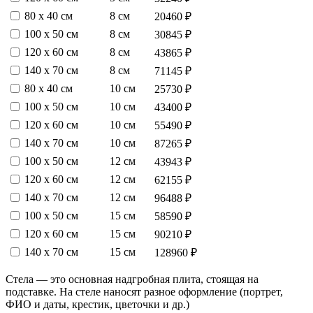
80 х 40 см
8 см
20460 ₽
100 х 50 см
8 см
30845 ₽
120 х 60 см
8 см
43865 ₽
140 х 70 см
8 см
71145 ₽
80 х 40 см
10 см
25730 ₽
100 х 50 см
10 см
43400 ₽
120 х 60 см
10 см
55490 ₽
140 х 70 см
10 см
87265 ₽
100 х 50 см
12 см
43943 ₽
120 х 60 см
12 см
62155 ₽
140 х 70 см
12 см
96488 ₽
100 х 50 см
15 см
58590 ₽
120 х 60 см
15 см
90210 ₽
140 х 70 см
15 см
128960 ₽
Стела — это основная надгробная плита, стоящая на
подставке. На стеле наносят разное оформление (портрет,
ФИО и даты, крестик, цветочки и др.)