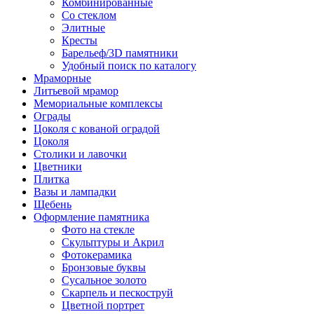
Комбинированные
Со стеклом
Элитные
Кресты
Барельеф/3D памятники
Удобный поиск по каталогу
Мраморные
Литьевой мрамор
Мемориальные комплексы
Ограды
Цоколя с кованой оградой
Цоколя
Столики и лавочки
Цветники
Плитка
Вазы и лампадки
Щебень
Оформление памятника
Фото на стекле
Скульптуры и Акрил
Фотокерамика
Бронзовые буквы
Сусальное золото
Скарпель и пескоструй
Цветной портрет