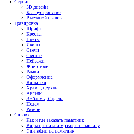
Сервис
3D дизайн
Благоустройство
Выездной гравер
Гравировка
Шрифты
Кресты
Цветы
Иконы
Свечи
Святые
Пейзажи
Животные
Рамки
Оформление
Виньетки
Храмы, церкви
Ангелы
Эмблемы, Ордена
Ислам
Разное
Справка
Как и где заказать памятник
Виды гранита и мрамора на могилу
Эпитафии на памятник