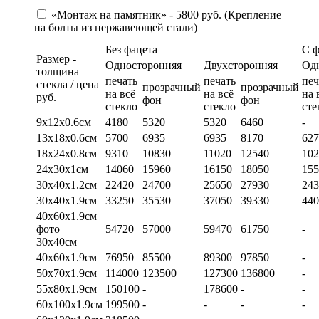
«Монтаж на памятник» - 5800 руб. (Крепление
на болты из нержавеющей стали)
Без фацета
С 
Размер -
Односторонняя
Двухсторонняя
Од
толщина
печать
печать
печ
стекла / цена
прозрачный
прозрачный
на всё
на всё
на 
руб.
фон
фон
стекло
стекло
сте
9х12х0.6см
4180
5320
5320
6460
-
13х18х0.6см
5700
6935
6935
8170
627
18х24х0.8см
9310
10830
11020
12540
102
24х30х1см
14060
15960
16150
18050
155
30х40х1.2см
22420
24700
25650
27930
243
30х40х1.9см
33250
35530
37050
39330
440
40х60х1.9см
фото
54720
57000
59470
61750
-
30х40см
40х60х1.9см
76950
85500
89300
97850
-
50х70х1.9см
114000
123500
127300
136800
-
55х80х1.9см
150100
-
178600
-
-
60х100х1.9см
199500
-
-
-
-