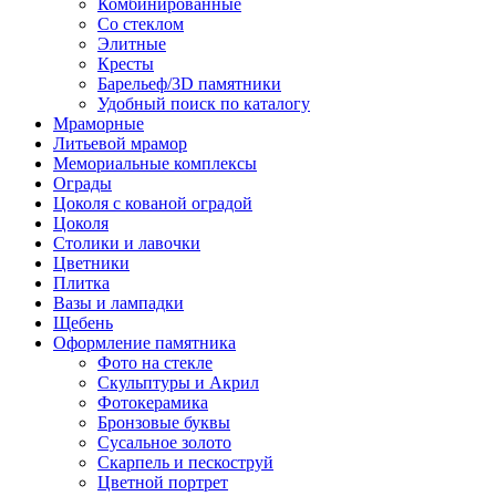
Комбинированные
Со стеклом
Элитные
Кресты
Барельеф/3D памятники
Удобный поиск по каталогу
Мраморные
Литьевой мрамор
Мемориальные комплексы
Ограды
Цоколя с кованой оградой
Цоколя
Столики и лавочки
Цветники
Плитка
Вазы и лампадки
Щебень
Оформление памятника
Фото на стекле
Скульптуры и Акрил
Фотокерамика
Бронзовые буквы
Сусальное золото
Скарпель и пескоструй
Цветной портрет