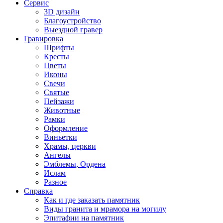
Сервис
3D дизайн
Благоустройство
Выездной гравер
Гравировка
Шрифты
Кресты
Цветы
Иконы
Свечи
Святые
Пейзажи
Животные
Рамки
Оформление
Виньетки
Храмы, церкви
Ангелы
Эмблемы, Ордена
Ислам
Разное
Справка
Как и где заказать памятник
Виды гранита и мрамора на могилу
Эпитафии на памятник