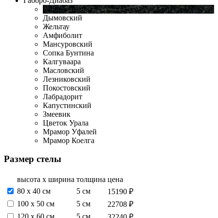
Габбро-Диабаз
Габбро-Диабаз
Дымовский
Жельтау
Амфиболит
Мансуровский
Сопка Бунтина
Калгуваара
Масловский
Лезниковский
Покостовский
Лабрадорит
Капустинский
Змеевик
Цветок Урала
Мрамор Уфалей
Мрамор Коелга
Размер стелы
высота х ширина
толщина
цена
80 х 40 см
5 см
15190 ₽
100 х 50 см
5 см
22708 ₽
120 х 60 см
5 см
32240 ₽