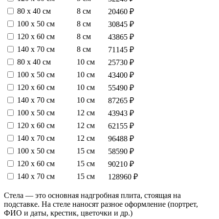
80 х 40 см
8 см
20460 ₽
100 х 50 см
8 см
30845 ₽
120 х 60 см
8 см
43865 ₽
140 х 70 см
8 см
71145 ₽
80 х 40 см
10 см
25730 ₽
100 х 50 см
10 см
43400 ₽
120 х 60 см
10 см
55490 ₽
140 х 70 см
10 см
87265 ₽
100 х 50 см
12 см
43943 ₽
120 х 60 см
12 см
62155 ₽
140 х 70 см
12 см
96488 ₽
100 х 50 см
15 см
58590 ₽
120 х 60 см
15 см
90210 ₽
140 х 70 см
15 см
128960 ₽
Стела — это основная надгробная плита, стоящая на
подставке. На стеле наносят разное оформление (портрет,
ФИО и даты, крестик, цветочки и др.)