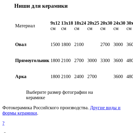
Ниши для керамики
9х12
13х18
18х24
20х25
20х30
24х30
30
Материал
см
см
см
см
см
см
см
Овал
1500
1800
2100
2700
3000
36
Прямоугольник
1800
2100
2700
3000
3300
3600
48
Арка
1800
2100
2400
2700
3600
48
Выберите размер фотографии на
керамике
Фотокерамика Российского производства.
Другие виды и
формы керамики
.
?