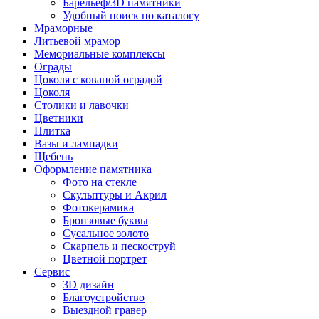
Барельеф/3D памятники
Удобный поиск по каталогу
Мраморные
Литьевой мрамор
Мемориальные комплексы
Ограды
Цоколя с кованой оградой
Цоколя
Столики и лавочки
Цветники
Плитка
Вазы и лампадки
Щебень
Оформление памятника
Фото на стекле
Скульптуры и Акрил
Фотокерамика
Бронзовые буквы
Сусальное золото
Скарпель и пескоструй
Цветной портрет
Сервис
3D дизайн
Благоустройство
Выездной гравер