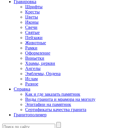
Гравировка
Шрифты
Кресты
Цветы
Иконы
Свечи
Святые
Пейзажи
Животные
Рамки
Оформление
Виньетки
Храмы, церкви
Ангелы
Эмблемы, Ордена
Ислам
Разное
Справка
Как и где заказать памятник
Виды гранита и мрамора на могилу
Эпитафии на памятник
Сертификаты качества гранита
Гранитополимер