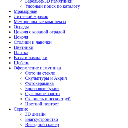
Барельеф/3D памятники
Удобный поиск по каталогу
Мраморные
Литьевой мрамор
Мемориальные комплексы
Ограды
Цоколя с кованой оградой
Цоколя
Столики и лавочки
Цветники
Плитка
Вазы и лампадки
Щебень
Оформление памятника
Фото на стекле
Скульптуры и Акрил
Фотокерамика
Бронзовые буквы
Сусальное золото
Скарпель и пескоструй
Цветной портрет
Сервис
3D дизайн
Благоустройство
Выездной гравер