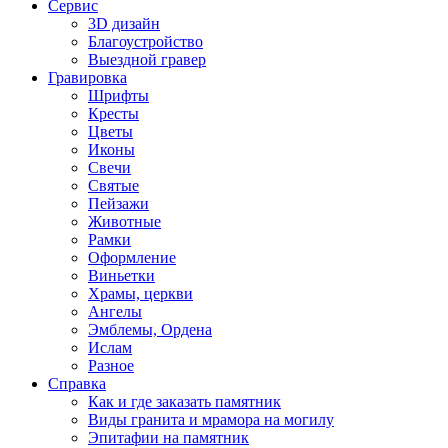
Сервис
3D дизайн
Благоустройство
Выездной гравер
Гравировка
Шрифты
Кресты
Цветы
Иконы
Свечи
Святые
Пейзажи
Животные
Рамки
Оформление
Виньетки
Храмы, церкви
Ангелы
Эмблемы, Ордена
Ислам
Разное
Справка
Как и где заказать памятник
Виды гранита и мрамора на могилу
Эпитафии на памятник