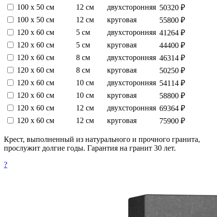
100 х 50 см
12 см
двухсторонняя
50320 ₽
100 х 50 см
12 см
круговая
55800 ₽
120 х 60 см
5 см
двухсторонняя
41264 ₽
120 х 60 см
5 см
круговая
44400 ₽
120 х 60 см
8 см
двухсторонняя
46314 ₽
120 х 60 см
8 см
круговая
50250 ₽
120 х 60 см
10 см
двухсторонняя
54114 ₽
120 х 60 см
10 см
круговая
58800 ₽
120 х 60 см
12 см
двухсторонняя
69364 ₽
120 х 60 см
12 см
круговая
75900 ₽
Крест, выполненный из натурального и прочного гранита,
прослужит долгие годы. Гарантия на гранит 30 лет.
?
Без портрета
Без портрета