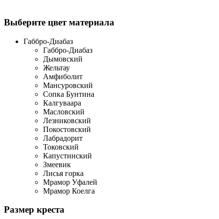
Выберите цвет материала
Габбро-Диабаз
Габбро-Диабаз
Дымовский
Жельтау
Амфиболит
Мансуровский
Сопка Бунтина
Калгуваара
Масловский
Лезниковский
Покостовский
Лабрадорит
Токовский
Капустинский
Змеевик
Лисья горка
Мрамор Уфалей
Мрамор Коелга
Размер креста