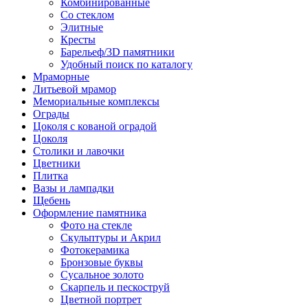
Комбинированные
Со стеклом
Элитные
Кресты
Барельеф/3D памятники
Удобный поиск по каталогу
Мраморные
Литьевой мрамор
Мемориальные комплексы
Ограды
Цоколя с кованой оградой
Цоколя
Столики и лавочки
Цветники
Плитка
Вазы и лампадки
Щебень
Оформление памятника
Фото на стекле
Скульптуры и Акрил
Фотокерамика
Бронзовые буквы
Сусальное золото
Скарпель и пескоструй
Цветной портрет