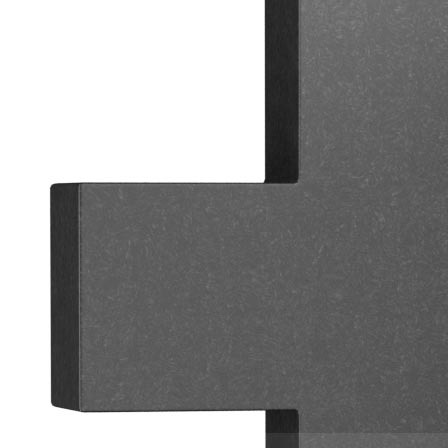
Выберите количество портретов на
памятник
Без ФИО и даты
Без ФИО и даты
Выберите количество ФИО и дат
Без фото на керамике
Без фото на керамике
В стоимость не входит ниша (выемка)
в граните
Без фото на стекле
Без фото на стекле
Цена указана на стёкла методом