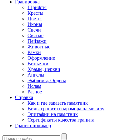
Гравировка
Шрифты
Кресты
Цветы
Иконы
Свечи
Святые
Пейзажи
Животные
Рамки
Оформление
Виньетки
Храмы, церкви
Ангелы
Эмблемы, Ордена
Ислам
Разное
Справка
Как и где заказать памятник
Виды гранита и мрамора на могилу
Эпитафии на памятник
Сертификаты качества гранита
Гранитополимер