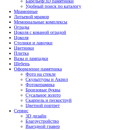
Барельеф/3D памятники
Удобный поиск по каталогу
Мраморные
Литьевой мрамор
Мемориальные комплексы
Ограды
Цоколя с кованой оградой
Цоколя
Столики и лавочки
Цветники
Плитка
Вазы и лампадки
Щебень
Оформление памятника
Фото на стекле
Скульптуры и Акрил
Фотокерамика
Бронзовые буквы
Сусальное золото
Скарпель и пескоструй
Цветной портрет
Сервис
3D дизайн
Благоустройство
Выездной гравер