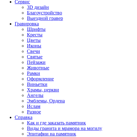
Сервис
3D дизайн
Благоустройство
Выездной гравер
Гравировка
Шрифты
Кресты
Цветы
Иконы
Свечи
Святые
Пейзажи
Животные
Рамки
Оформление
Виньетки
Храмы, церкви
Ангелы
Эмблемы, Ордена
Ислам
Разное
Справка
Как и где заказать памятник
Виды гранита и мрамора на могилу
Эпитафии на памятник