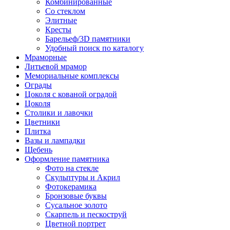
Комбинированные
Со стеклом
Элитные
Кресты
Барельеф/3D памятники
Удобный поиск по каталогу
Мраморные
Литьевой мрамор
Мемориальные комплексы
Ограды
Цоколя с кованой оградой
Цоколя
Столики и лавочки
Цветники
Плитка
Вазы и лампадки
Щебень
Оформление памятника
Фото на стекле
Скульптуры и Акрил
Фотокерамика
Бронзовые буквы
Сусальное золото
Скарпель и пескоструй
Цветной портрет