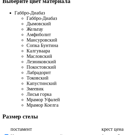
Выберите цвет материала
Габбро-Диабаз
Габбро-Диабаз
Дымовский
Жельтау
Амфиболит
Мансуровский
Сопка Бунтина
Калгуваара
Масловский
Лезниковский
Покостовский
Лабрадорит
Токовский
Капустинский
Змеевик
Лисья горка
Мрамор Уфалей
Мрамор Коелга
Размер стелы
постамент
крест
цена