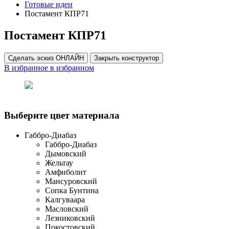
Готовые идеи
Постамент КПР71
Постамент КПР71
Сделать эскиз ОНЛАЙН
Закрыть конструктор
В избранное
в избранном
Выберите цвет материала
Габбро-Диабаз
Габбро-Диабаз
Дымовский
Жельтау
Амфиболит
Мансуровский
Сопка Бунтина
Калгуваара
Масловский
Лезниковский
Покостовский