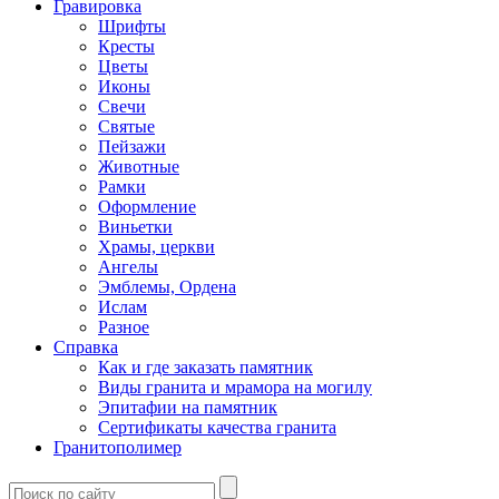
Гравировка
Шрифты
Кресты
Цветы
Иконы
Свечи
Святые
Пейзажи
Животные
Рамки
Оформление
Виньетки
Храмы, церкви
Ангелы
Эмблемы, Ордена
Ислам
Разное
Справка
Как и где заказать памятник
Виды гранита и мрамора на могилу
Эпитафии на памятник
Сертификаты качества гранита
Гранитополимер