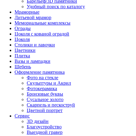
Барельеф/3D памятники
Удобный поиск по каталогу
Мраморные
Литьевой мрамор
Мемориальные комплексы
Ограды
Цоколя с кованой оградой
Цоколя
Столики и лавочки
Цветники
Плитка
Вазы и лампадки
Щебень
Оформление памятника
Фото на стекле
Скульптуры и Акрил
Фотокерамика
Бронзовые буквы
Сусальное золото
Скарпель и пескоструй
Цветной портрет
Сервис
3D дизайн
Благоустройство
Выездной гравер