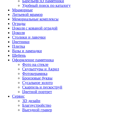
Барельеф/3D памятники
Удобный поиск по каталогу
Мраморные
Литьевой мрамор
Мемориальные комплексы
Ограды
Цоколя с кованой оградой
Цоколя
Столики и лавочки
Цветники
Плитка
Вазы и лампадки
Щебень
Оформление памятника
Фото на стекле
Скульптуры и Акрил
Фотокерамика
Бронзовые буквы
Сусальное золото
Скарпель и пескоструй
Цветной портрет
Сервис
3D дизайн
Благоустройство
Выездной гравер