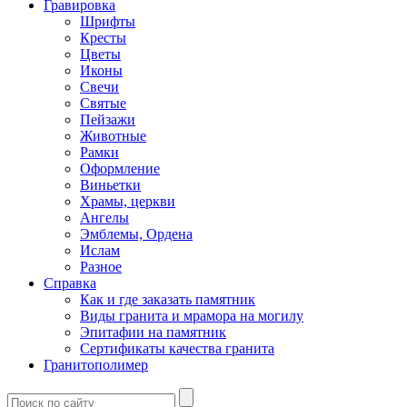
Гравировка
Шрифты
Кресты
Цветы
Иконы
Свечи
Святые
Пейзажи
Животные
Рамки
Оформление
Виньетки
Храмы, церкви
Ангелы
Эмблемы, Ордена
Ислам
Разное
Справка
Как и где заказать памятник
Виды гранита и мрамора на могилу
Эпитафии на памятник
Сертификаты качества гранита
Гранитополимер