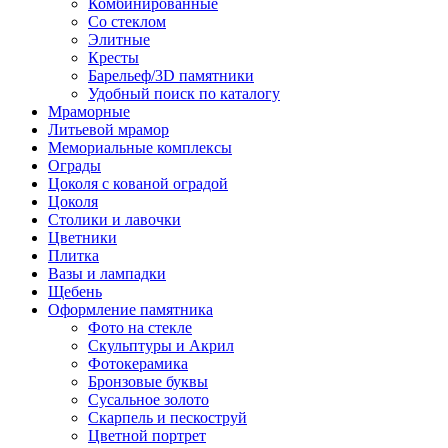
Комбинированные
Со стеклом
Элитные
Кресты
Барельеф/3D памятники
Удобный поиск по каталогу
Мраморные
Литьевой мрамор
Мемориальные комплексы
Ограды
Цоколя с кованой оградой
Цоколя
Столики и лавочки
Цветники
Плитка
Вазы и лампадки
Щебень
Оформление памятника
Фото на стекле
Скульптуры и Акрил
Фотокерамика
Бронзовые буквы
Сусальное золото
Скарпель и пескоструй
Цветной портрет