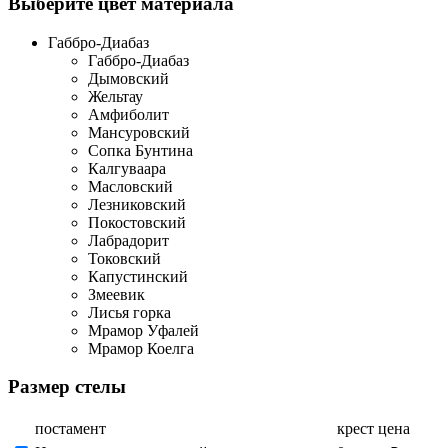
Выберите цвет материала
Габбро-Диабаз
Габбро-Диабаз
Дымовский
Жельтау
Амфиболит
Мансуровский
Сопка Бунтина
Калгуваара
Масловский
Лезниковский
Покостовский
Лабрадорит
Токовский
Капустинский
Змеевик
Лисья горка
Мрамор Уфалей
Мрамор Коелга
Размер стелы
постамент
крест
цена