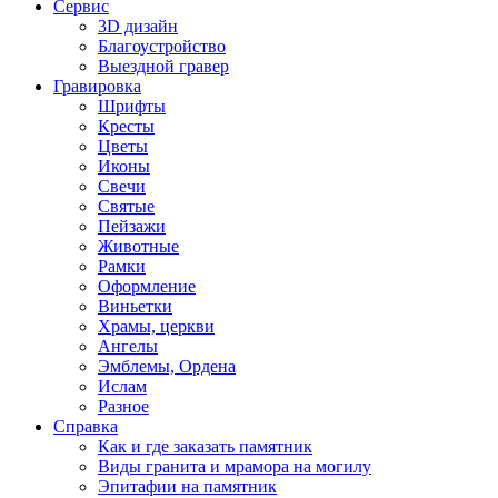
Сервис
3D дизайн
Благоустройство
Выездной гравер
Гравировка
Шрифты
Кресты
Цветы
Иконы
Свечи
Святые
Пейзажи
Животные
Рамки
Оформление
Виньетки
Храмы, церкви
Ангелы
Эмблемы, Ордена
Ислам
Разное
Справка
Как и где заказать памятник
Виды гранита и мрамора на могилу
Эпитафии на памятник