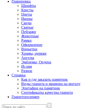
Гравировка
Шрифты
Кресты
Цветы
Иконы
Свечи
Святые
Пейзажи
Животные
Рамки
Оформление
Виньетки
Храмы, церкви
Ангелы
Эмблемы, Ордена
Ислам
Разное
Справка
Как и где заказать памятник
Виды гранита и мрамора на могилу
Эпитафии на памятник
Сертификаты качества гранита
Гранитополимер