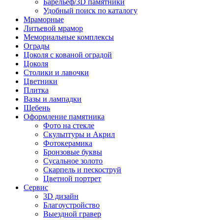
Барельеф/3D памятники
Удобный поиск по каталогу
Мраморные
Литьевой мрамор
Мемориальные комплексы
Ограды
Цоколя с кованой оградой
Цоколя
Столики и лавочки
Цветники
Плитка
Вазы и лампадки
Щебень
Оформление памятника
Фото на стекле
Скульптуры и Акрил
Фотокерамика
Бронзовые буквы
Сусальное золото
Скарпель и пескоструй
Цветной портрет
Сервис
3D дизайн
Благоустройство
Выездной гравер