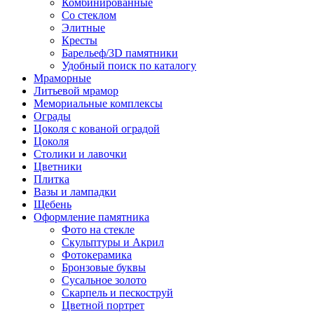
Комбинированные
Со стеклом
Элитные
Кресты
Барельеф/3D памятники
Удобный поиск по каталогу
Мраморные
Литьевой мрамор
Мемориальные комплексы
Ограды
Цоколя с кованой оградой
Цоколя
Столики и лавочки
Цветники
Плитка
Вазы и лампадки
Щебень
Оформление памятника
Фото на стекле
Скульптуры и Акрил
Фотокерамика
Бронзовые буквы
Сусальное золото
Скарпель и пескоструй
Цветной портрет