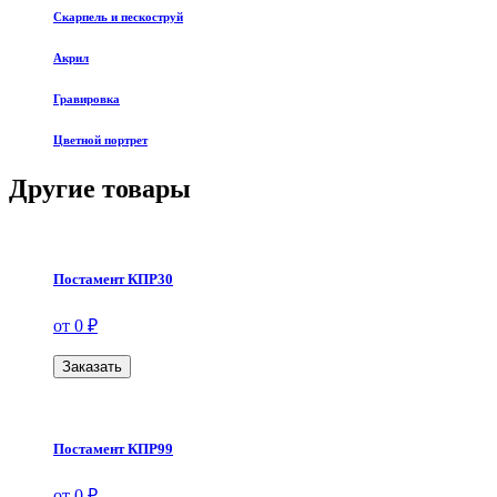
Скарпель и пескоструй
Акрил
Гравировка
Цветной портрет
Другие товары
Постамент КПР30
от 0 ₽
Заказать
Постамент КПР99
от 0 ₽