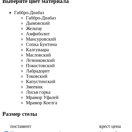
Выберите цвет материала
Габбро-Диабаз
Габбро-Диабаз
Дымовский
Жельтау
Амфиболит
Мансуровский
Сопка Бунтина
Калгуваара
Масловский
Лезниковский
Покостовский
Лабрадорит
Токовский
Капустинский
Змеевик
Лисья горка
Мрамор Уфалей
Мрамор Коелга
Размер стелы
постамент
крест
цена