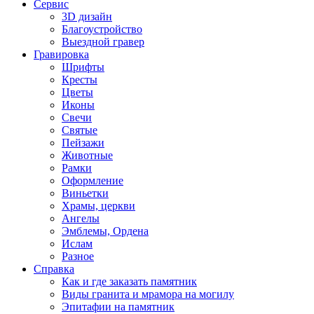
Сервис
3D дизайн
Благоустройство
Выездной гравер
Гравировка
Шрифты
Кресты
Цветы
Иконы
Свечи
Святые
Пейзажи
Животные
Рамки
Оформление
Виньетки
Храмы, церкви
Ангелы
Эмблемы, Ордена
Ислам
Разное
Справка
Как и где заказать памятник
Виды гранита и мрамора на могилу
Эпитафии на памятник