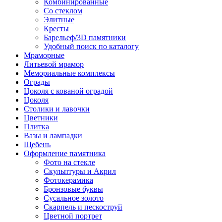
Комбинированные
Со стеклом
Элитные
Кресты
Барельеф/3D памятники
Удобный поиск по каталогу
Мраморные
Литьевой мрамор
Мемориальные комплексы
Ограды
Цоколя с кованой оградой
Цоколя
Столики и лавочки
Цветники
Плитка
Вазы и лампадки
Щебень
Оформление памятника
Фото на стекле
Скульптуры и Акрил
Фотокерамика
Бронзовые буквы
Сусальное золото
Скарпель и пескоструй
Цветной портрет