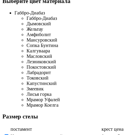
Выберите цвет материала
Габбро-Диабаз
Габбро-Диабаз
Дымовский
Жельтау
Амфиболит
Мансуровский
Сопка Бунтина
Калгуваара
Масловский
Лезниковский
Покостовский
Лабрадорит
Токовский
Капустинский
Змеевик
Лисья горка
Мрамор Уфалей
Мрамор Коелга
Размер стелы
постамент
крест
цена