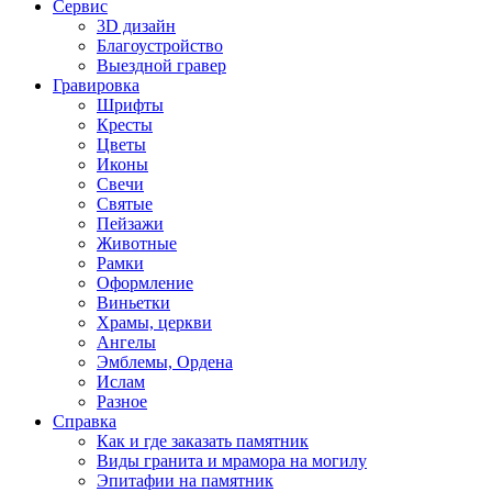
Сервис
3D дизайн
Благоустройство
Выездной гравер
Гравировка
Шрифты
Кресты
Цветы
Иконы
Свечи
Святые
Пейзажи
Животные
Рамки
Оформление
Виньетки
Храмы, церкви
Ангелы
Эмблемы, Ордена
Ислам
Разное
Справка
Как и где заказать памятник
Виды гранита и мрамора на могилу
Эпитафии на памятник