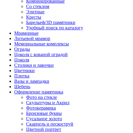
Комбинированные
Со стеклом
Элитные
Кресты
Барельеф/3D памятники
Удобный поиск по каталогу
Мраморные
Литьевой мрамор
Мемориальные комплексы
Ограды
Цоколя с кованой оградой
Цоколя
Столики и лавочки
Цветники
Плитка
Вазы и лампадки
Щебень
Оформление памятника
Фото на стекле
Скульптуры и Акрил
Фотокерамика
Бронзовые буквы
Сусальное золото
Скарпель и пескоструй
Цветной портрет