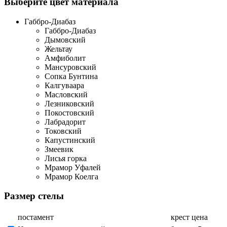
Выберите цвет материала
Габбро-Диабаз
Габбро-Диабаз
Дымовский
Жельтау
Амфиболит
Мансуровский
Сопка Бунтина
Калгуваара
Масловский
Лезниковский
Покостовский
Лабрадорит
Токовский
Капустинский
Змеевик
Лисья горка
Мрамор Уфалей
Мрамор Коелга
Размер стелы
постамент
крест
цена