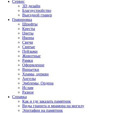
Сервис
3D дизайн
Благоустройство
Выездной гравер
Гравировка
Шрифты
Кресты
Цветы
Иконы
Свечи
Святые
Пейзажи
Животные
Рамки
Оформление
Виньетки
Храмы, церкви
Ангелы
Эмблемы, Ордена
Ислам
Разное
Справка
Как и где заказать памятник
Виды гранита и мрамора на могилу
Эпитафии на памятник