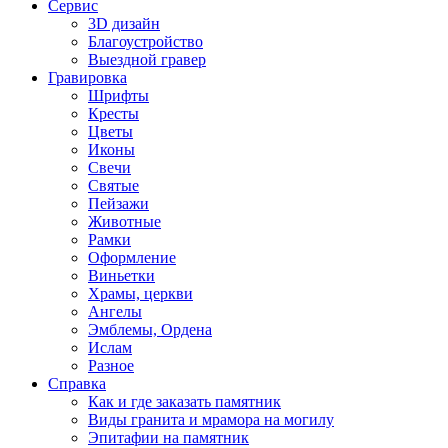
Сервис
3D дизайн
Благоустройство
Выездной гравер
Гравировка
Шрифты
Кресты
Цветы
Иконы
Свечи
Святые
Пейзажи
Животные
Рамки
Оформление
Виньетки
Храмы, церкви
Ангелы
Эмблемы, Ордена
Ислам
Разное
Справка
Как и где заказать памятник
Виды гранита и мрамора на могилу
Эпитафии на памятник