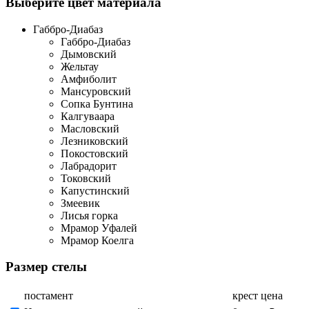
Выберите цвет материала
Габбро-Диабаз
Габбро-Диабаз
Дымовский
Жельтау
Амфиболит
Мансуровский
Сопка Бунтина
Калгуваара
Масловский
Лезниковский
Покостовский
Лабрадорит
Токовский
Капустинский
Змеевик
Лисья горка
Мрамор Уфалей
Мрамор Коелга
Размер стелы
постамент
крест
цена