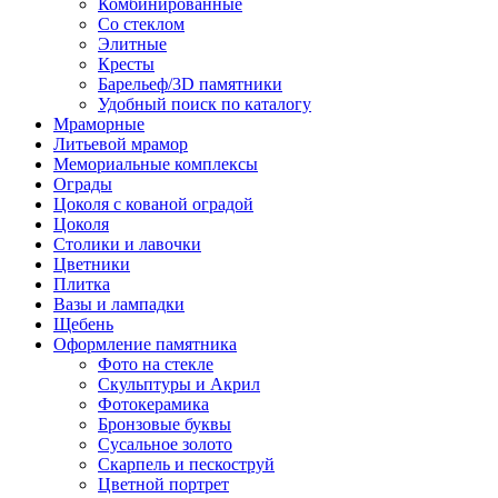
Комбинированные
Со стеклом
Элитные
Кресты
Барельеф/3D памятники
Удобный поиск по каталогу
Мраморные
Литьевой мрамор
Мемориальные комплексы
Ограды
Цоколя с кованой оградой
Цоколя
Столики и лавочки
Цветники
Плитка
Вазы и лампадки
Щебень
Оформление памятника
Фото на стекле
Скульптуры и Акрил
Фотокерамика
Бронзовые буквы
Сусальное золото
Скарпель и пескоструй
Цветной портрет