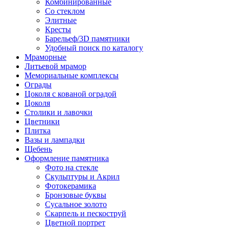
Комбинированные
Со стеклом
Элитные
Кресты
Барельеф/3D памятники
Удобный поиск по каталогу
Мраморные
Литьевой мрамор
Мемориальные комплексы
Ограды
Цоколя с кованой оградой
Цоколя
Столики и лавочки
Цветники
Плитка
Вазы и лампадки
Щебень
Оформление памятника
Фото на стекле
Скульптуры и Акрил
Фотокерамика
Бронзовые буквы
Сусальное золото
Скарпель и пескоструй
Цветной портрет