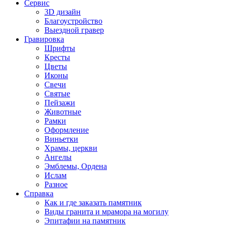
Сервис
3D дизайн
Благоустройство
Выездной гравер
Гравировка
Шрифты
Кресты
Цветы
Иконы
Свечи
Святые
Пейзажи
Животные
Рамки
Оформление
Виньетки
Храмы, церкви
Ангелы
Эмблемы, Ордена
Ислам
Разное
Справка
Как и где заказать памятник
Виды гранита и мрамора на могилу
Эпитафии на памятник