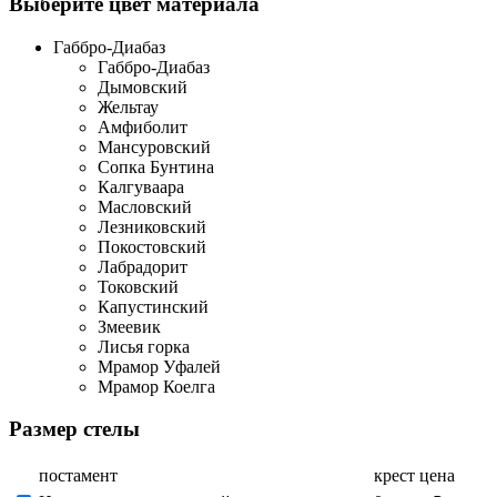
Выберите цвет материала
Габбро-Диабаз
Габбро-Диабаз
Дымовский
Жельтау
Амфиболит
Мансуровский
Сопка Бунтина
Калгуваара
Масловский
Лезниковский
Покостовский
Лабрадорит
Токовский
Капустинский
Змеевик
Лисья горка
Мрамор Уфалей
Мрамор Коелга
Размер стелы
постамент
крест
цена