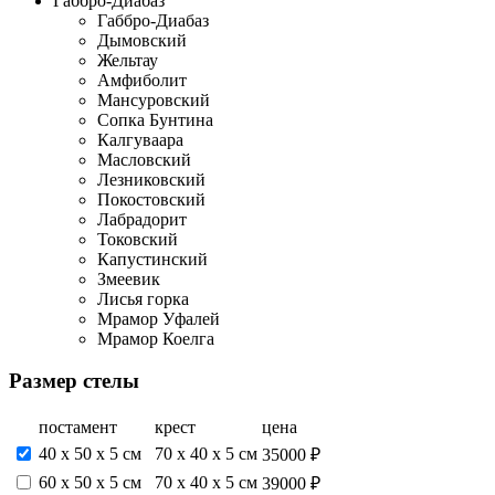
Габбро-Диабаз
Габбро-Диабаз
Дымовский
Жельтау
Амфиболит
Мансуровский
Сопка Бунтина
Калгуваара
Масловский
Лезниковский
Покостовский
Лабрадорит
Токовский
Капустинский
Змеевик
Лисья горка
Мрамор Уфалей
Мрамор Коелга
Размер стелы
постамент
крест
цена
40 х 50 х 5 см
70 х 40 х 5 см
35000 ₽
60 х 50 х 5 см
70 х 40 х 5 см
39000 ₽