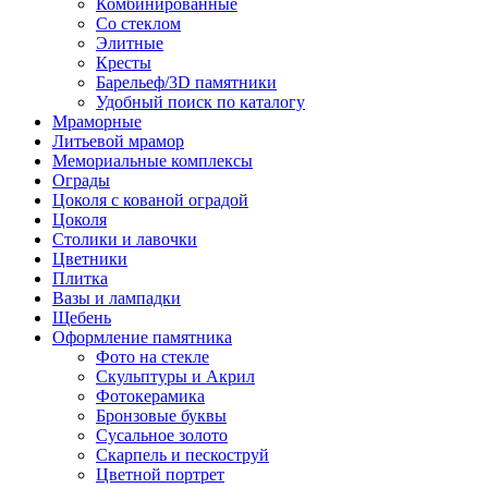
Комбинированные
Со стеклом
Элитные
Кресты
Барельеф/3D памятники
Удобный поиск по каталогу
Мраморные
Литьевой мрамор
Мемориальные комплексы
Ограды
Цоколя с кованой оградой
Цоколя
Столики и лавочки
Цветники
Плитка
Вазы и лампадки
Щебень
Оформление памятника
Фото на стекле
Скульптуры и Акрил
Фотокерамика
Бронзовые буквы
Сусальное золото
Скарпель и пескоструй
Цветной портрет