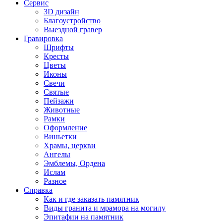
Сервис
3D дизайн
Благоустройство
Выездной гравер
Гравировка
Шрифты
Кресты
Цветы
Иконы
Свечи
Святые
Пейзажи
Животные
Рамки
Оформление
Виньетки
Храмы, церкви
Ангелы
Эмблемы, Ордена
Ислам
Разное
Справка
Как и где заказать памятник
Виды гранита и мрамора на могилу
Эпитафии на памятник