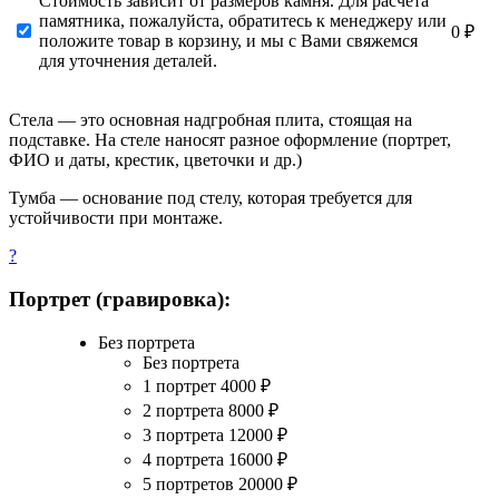
Стоимость зависит от размеров камня. Для расчета
памятника, пожалуйста, обратитесь к менеджеру или
0 ₽
положите товар в корзину, и мы с Вами свяжемся
для уточнения деталей.
Стела — это основная надгробная плита, стоящая на
подставке. На стеле наносят разное оформление (портрет,
ФИО и даты, крестик, цветочки и др.)
Тумба — основание под стелу, которая требуется для
устойчивости при монтаже.
?
Портрет (гравировка):
Без портрета
Без портрета
1 портрет
4000
₽
2 портрета
8000
₽
3 портрета
12000
₽
4 портрета
16000
₽
5 портретов
20000
₽