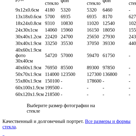
фон
фон
стекло
стекло
сте
9х12х0.6см
4180
5320
5320
6460
-
13х18х0.6см
5700
6935
6935
8170
627
18х24х0.8см
9310
10830
11020
12540
102
24х30х1см
14060
15960
16150
18050
155
30х40х1.2см
22420
24700
25650
27930
243
30х40х1.9см
33250
35530
37050
39330
440
40х60х1.9см
фото
54720
57000
59470
61750
-
30х40см
40х60х1.9см
76950
85500
89300
97850
-
50х70х1.9см
114000
123500
127300
136800
-
55х80х1.9см
150100
-
178600
-
-
60х100х1.9см
199500
-
-
-
-
60х120х1.9см
218500
-
-
-
-
Выберите размер фотографии на
стекле
Качественный и долговечный портрет.
Все размеры и формы
стекла
.