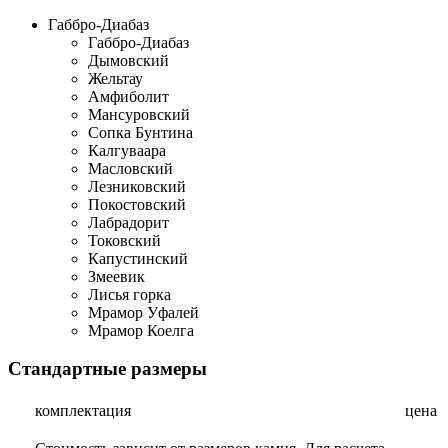
Габбро-Диабаз
Габбро-Диабаз
Дымовский
Жельтау
Амфиболит
Мансуровский
Сопка Бунтина
Калгуваара
Масловский
Лезниковский
Покостовский
Лабрадорит
Токовский
Капустинский
Змеевик
Лисья горка
Мрамор Уфалей
Мрамор Коелга
Стандартные размеры
комплектация
цена