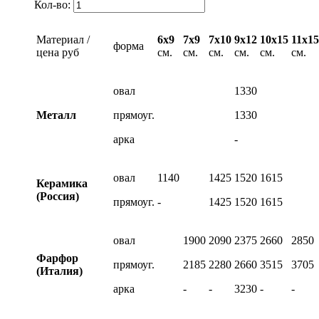
Кол-во:
Материал /
6х9
7х9
7х10
9х12
10х15
11х15
форма
цена руб
см.
см.
см.
см.
см.
см.
овал
1330
Металл
прямоуг.
1330
арка
-
овал
1140
1425
1520
1615
Керамика
(Россия)
прямоуг.
-
1425
1520
1615
овал
1900
2090
2375
2660
2850
Фарфор
прямоуг.
2185
2280
2660
3515
3705
(Италия)
арка
-
-
3230
-
-