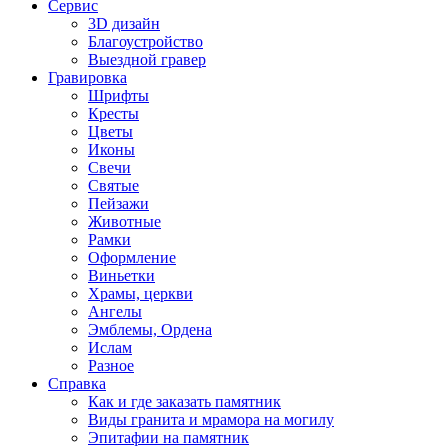
Сервис
3D дизайн
Благоустройство
Выездной гравер
Гравировка
Шрифты
Кресты
Цветы
Иконы
Свечи
Святые
Пейзажи
Животные
Рамки
Оформление
Виньетки
Храмы, церкви
Ангелы
Эмблемы, Ордена
Ислам
Разное
Справка
Как и где заказать памятник
Виды гранита и мрамора на могилу
Эпитафии на памятник