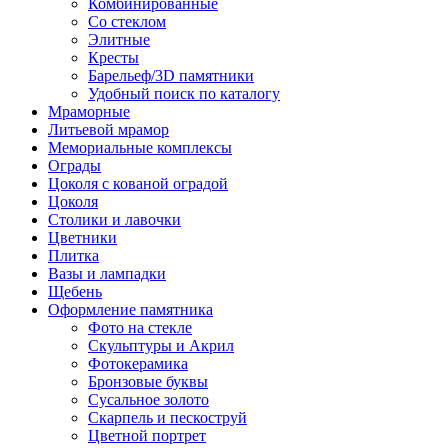
Комбинированные
Со стеклом
Элитные
Кресты
Барельеф/3D памятники
Удобный поиск по каталогу
Мраморные
Литьевой мрамор
Мемориальные комплексы
Ограды
Цоколя с кованой оградой
Цоколя
Столики и лавочки
Цветники
Плитка
Вазы и лампадки
Щебень
Оформление памятника
Фото на стекле
Скульптуры и Акрил
Фотокерамика
Бронзовые буквы
Сусальное золото
Скарпель и пескоструй
Цветной портрет