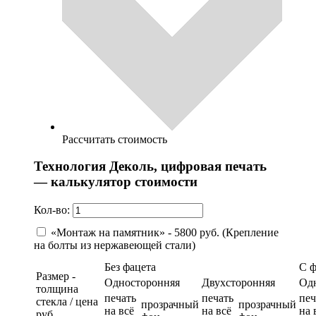
Рассчитать стоимость
Технология Деколь, цифровая печать
— калькулятор стоимости
Кол-во:
«Монтаж на памятник» - 5800 руб. (Крепление
на болты из нержавеющей стали)
Без фацета
С 
Размер -
Односторонняя
Двухсторонняя
Од
толщина
печать
печать
печ
стекла / цена
прозрачный
прозрачный
на всё
на всё
на 
руб.