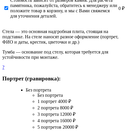
Стоимость зависит от размеров камня. Для расчета
памятника, пожалуйста, обратитесь к менеджеру или
0 ₽
положите товар в корзину, и мы с Вами свяжемся
для уточнения деталей.
Стела — это основная надгробная плита, стоящая на
подставке. На стеле наносят разное оформление (портрет,
ФИО и даты, крестик, цветочки и др.)
Тумба — основание под стелу, которая требуется для
устойчивости при монтаже.
?
Портрет (гравировка):
Без портрета
Без портрета
1 портрет
4000
₽
2 портрета
8000
₽
3 портрета
12000
₽
4 портрета
16000
₽
5 портретов
20000
₽