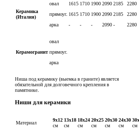
овал
1615
1710
1900
2090
2185
2280
Керамика
прямоуг.
1615
1710
1900
2090
2185
2280
(Италия)
арка
-
-
-
2090
-
2280
овал
Керамогранит
прямоуг.
арка
Ниша под керамику (выемка в граните) является
обязательной для долговечного крепления в
памятнике.
Ниши для керамики
9х12
13х18
18х24
20х25
20х30
24х30
30
Материал
см
см
см
см
см
см
см