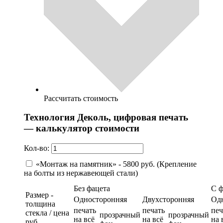
Рассчитать стоимость
Технология Деколь, цифровая печать
— калькулятор стоимости
Кол-во:
«Монтаж на памятник» - 5800 руб. (Крепление
на болты из нержавеющей стали)
Без фацета
С 
Размер -
Односторонняя
Двухсторонняя
Од
толщина
печать
печать
печ
стекла / цена
прозрачный
прозрачный
на всё
на всё
на 
руб.