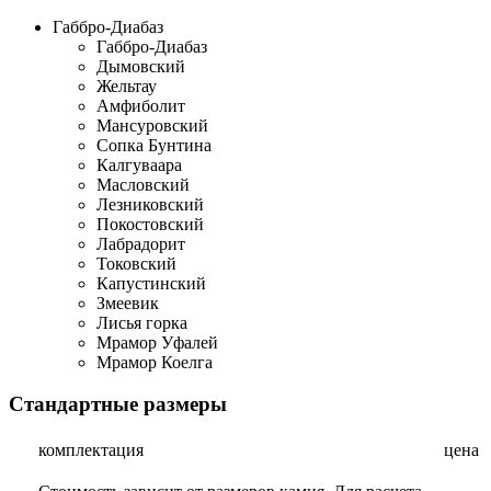
Габбро-Диабаз
Габбро-Диабаз
Дымовский
Жельтау
Амфиболит
Мансуровский
Сопка Бунтина
Калгуваара
Масловский
Лезниковский
Покостовский
Лабрадорит
Токовский
Капустинский
Змеевик
Лисья горка
Мрамор Уфалей
Мрамор Коелга
Стандартные размеры
комплектация
цена