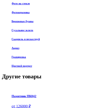
Фото на стекле
Фотокерамика
Бронзовые буквы
Сусальное золото
Скарпель и пескоструй
Акрил
Гравировка
Цветной портрет
Другие товары
Памятник ПК042
от 126000 ₽