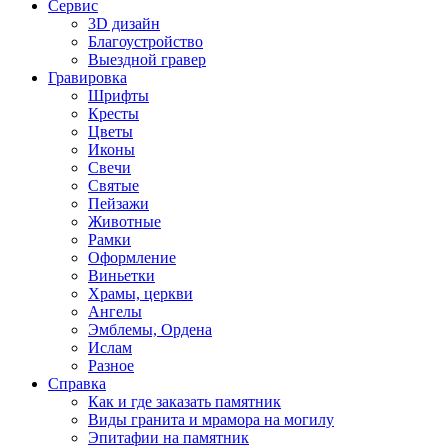
Сервис
3D дизайн
Благоустройство
Выездной гравер
Гравировка
Шрифты
Кресты
Цветы
Иконы
Свечи
Святые
Пейзажи
Животные
Рамки
Оформление
Виньетки
Храмы, церкви
Ангелы
Эмблемы, Ордена
Ислам
Разное
Справка
Как и где заказать памятник
Виды гранита и мрамора на могилу
Эпитафии на памятник