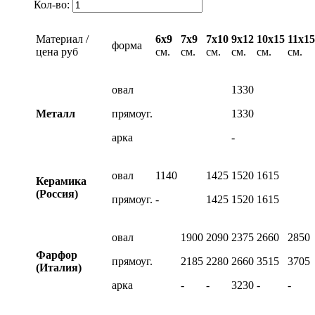
Кол-во:
Материал /
6х9
7х9
7х10
9х12
10х15
11х15
форма
цена руб
см.
см.
см.
см.
см.
см.
овал
1330
Металл
прямоуг.
1330
арка
-
овал
1140
1425
1520
1615
Керамика
(Россия)
прямоуг.
-
1425
1520
1615
овал
1900
2090
2375
2660
2850
Фарфор
прямоуг.
2185
2280
2660
3515
3705
(Италия)
арка
-
-
3230
-
-