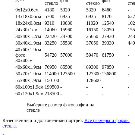
фон
фон
стекло
стекло
сте
9х12х0.6см
4180
5320
5320
6460
-
13х18х0.6см
5700
6935
6935
8170
627
18х24х0.8см
9310
10830
11020
12540
102
24х30х1см
14060
15960
16150
18050
155
30х40х1.2см
22420
24700
25650
27930
243
30х40х1.9см
33250
35530
37050
39330
440
40х60х1.9см
фото
54720
57000
59470
61750
-
30х40см
40х60х1.9см
76950
85500
89300
97850
-
50х70х1.9см
114000
123500
127300
136800
-
55х80х1.9см
150100
-
178600
-
-
60х100х1.9см
199500
-
-
-
-
60х120х1.9см
218500
-
-
-
-
Выберите размер фотографии на
стекле
Качественный и долговечный портрет.
Все размеры и формы
стекла
.