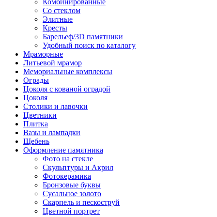
Комбинированные
Со стеклом
Элитные
Кресты
Барельеф/3D памятники
Удобный поиск по каталогу
Мраморные
Литьевой мрамор
Мемориальные комплексы
Ограды
Цоколя с кованой оградой
Цоколя
Столики и лавочки
Цветники
Плитка
Вазы и лампадки
Щебень
Оформление памятника
Фото на стекле
Скульптуры и Акрил
Фотокерамика
Бронзовые буквы
Сусальное золото
Скарпель и пескоструй
Цветной портрет