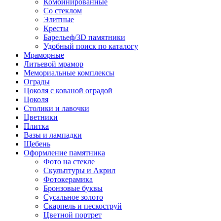
Комбинированные
Со стеклом
Элитные
Кресты
Барельеф/3D памятники
Удобный поиск по каталогу
Мраморные
Литьевой мрамор
Мемориальные комплексы
Ограды
Цоколя с кованой оградой
Цоколя
Столики и лавочки
Цветники
Плитка
Вазы и лампадки
Щебень
Оформление памятника
Фото на стекле
Скульптуры и Акрил
Фотокерамика
Бронзовые буквы
Сусальное золото
Скарпель и пескоструй
Цветной портрет