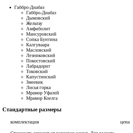
Габбро-Диабаз
Габбро-Диабаз
Дымовский
Жельтау
Амфиболит
Мансуровский
Сопка Бунтина
Калгуваара
Масловский
Лезниковский
Покостовский
Лабрадорит
Токовский
Капустинский
Змеевик
Лисья горка
Мрамор Уфалей
Мрамор Коелга
Стандартные размеры
комплектация
цена