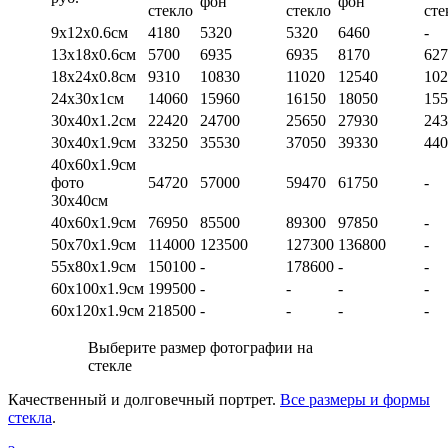
фон
фон
стекло
стекло
сте
9х12х0.6см
4180
5320
5320
6460
-
13х18х0.6см
5700
6935
6935
8170
627
18х24х0.8см
9310
10830
11020
12540
102
24х30х1см
14060
15960
16150
18050
155
30х40х1.2см
22420
24700
25650
27930
243
30х40х1.9см
33250
35530
37050
39330
440
40х60х1.9см
фото
54720
57000
59470
61750
-
30х40см
40х60х1.9см
76950
85500
89300
97850
-
50х70х1.9см
114000
123500
127300
136800
-
55х80х1.9см
150100
-
178600
-
-
60х100х1.9см
199500
-
-
-
-
60х120х1.9см
218500
-
-
-
-
Выберите размер фотографии на
стекле
Качественный и долговечный портрет.
Все размеры и формы
стекла
.