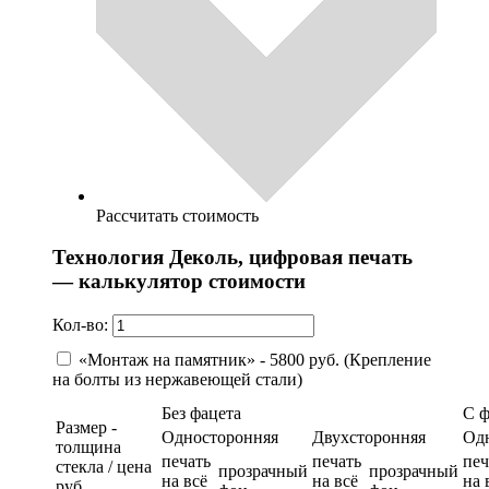
Рассчитать стоимость
Технология Деколь, цифровая печать
— калькулятор стоимости
Кол-во:
«Монтаж на памятник» - 5800 руб. (Крепление
на болты из нержавеющей стали)
Без фацета
С 
Размер -
Односторонняя
Двухсторонняя
Од
толщина
печать
печать
печ
стекла / цена
прозрачный
прозрачный
на всё
на всё
на 
руб.