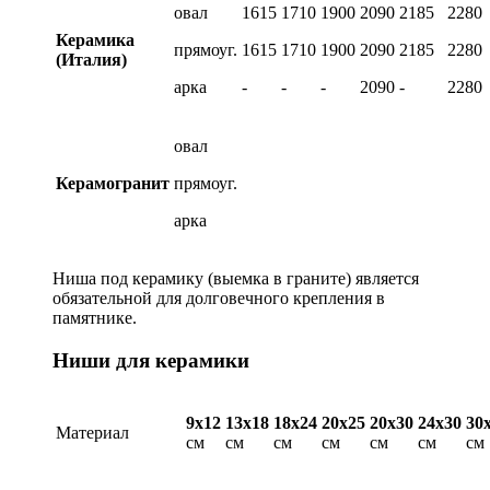
овал
1615
1710
1900
2090
2185
2280
Керамика
прямоуг.
1615
1710
1900
2090
2185
2280
(Италия)
арка
-
-
-
2090
-
2280
овал
Керамогранит
прямоуг.
арка
Ниша под керамику (выемка в граните) является
обязательной для долговечного крепления в
памятнике.
Ниши для керамики
9х12
13х18
18х24
20х25
20х30
24х30
30
Материал
см
см
см
см
см
см
см