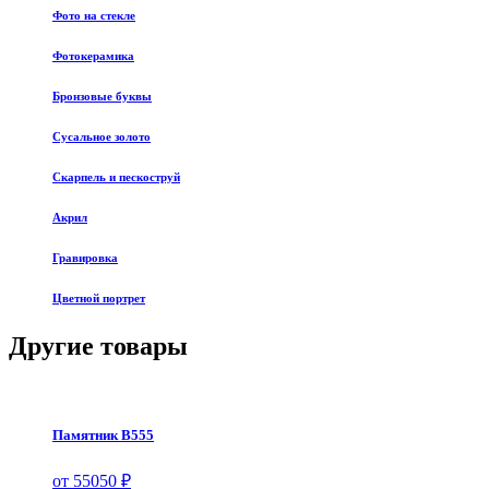
Фото на стекле
Фотокерамика
Бронзовые буквы
Сусальное золото
Скарпель и пескоструй
Акрил
Гравировка
Цветной портрет
Другие товары
Памятник В555
от 55050 ₽