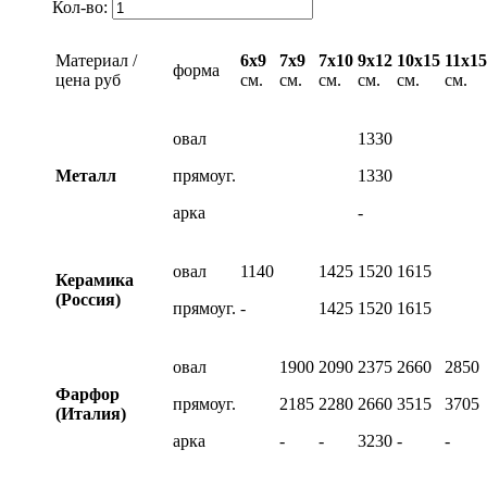
Кол-во:
Материал /
6х9
7х9
7х10
9х12
10х15
11х15
форма
цена руб
см.
см.
см.
см.
см.
см.
овал
1330
Металл
прямоуг.
1330
арка
-
овал
1140
1425
1520
1615
Керамика
(Россия)
прямоуг.
-
1425
1520
1615
овал
1900
2090
2375
2660
2850
Фарфор
прямоуг.
2185
2280
2660
3515
3705
(Италия)
арка
-
-
3230
-
-