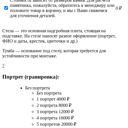
Стоимость зависит от размеров камня. Для расчета
памятника, пожалуйста, обратитесь к менеджеру или
0 ₽
положите товар в корзину, и мы с Вами свяжемся
для уточнения деталей.
Стела — это основная надгробная плита, стоящая на
подставке. На стеле наносят разное оформление (портрет,
ФИО и даты, крестик, цветочки и др.)
Тумба — основание под стелу, которая требуется для
устойчивости при монтаже.
?
Портрет (гравировка):
Без портрета
Без портрета
1 портрет
4000
₽
2 портрета
8000
₽
3 портрета
12000
₽
4 портрета
16000
₽
5 портретов
20000
₽