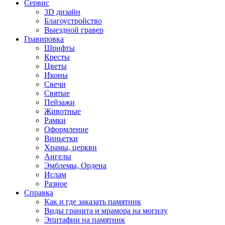
Сервис
3D дизайн
Благоустройство
Выездной гравер
Гравировка
Шрифты
Кресты
Цветы
Иконы
Свечи
Святые
Пейзажи
Животные
Рамки
Оформление
Виньетки
Храмы, церкви
Ангелы
Эмблемы, Ордена
Ислам
Разное
Справка
Как и где заказать памятник
Виды гранита и мрамора на могилу
Эпитафии на памятник