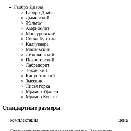
Габбро-Диабаз
Габбро-Диабаз
Дымовский
Жельтау
Амфиболит
Мансуровский
Сопка Бунтина
Калгуваара
Масловский
Лезниковский
Покостовский
Лабрадорит
Токовский
Капустинский
Змеевик
Лисья горка
Мрамор Уфалей
Мрамор Коелга
Стандартные размеры
комплектация
цена