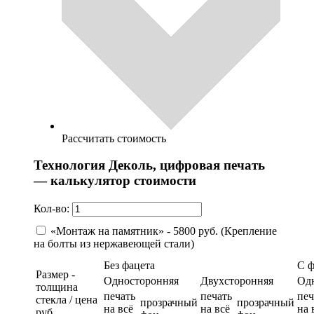
Рассчитать стоимость
Технология Деколь, цифровая печать
— калькулятор стоимости
Кол-во:
«Монтаж на памятник» - 5800 руб. (Крепление
на болты из нержавеющей стали)
Без фацета
С 
Размер -
Односторонняя
Двухсторонняя
Од
толщина
печать
печать
печ
стекла / цена
прозрачный
прозрачный
на всё
на всё
на 
руб.