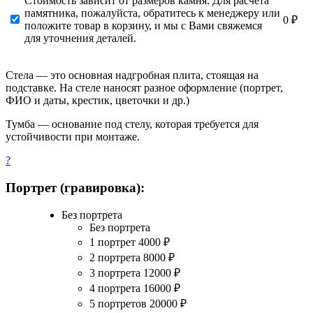
Стоимость зависит от размеров камня. Для расчета
памятника, пожалуйста, обратитесь к менеджеру или
0 ₽
положите товар в корзину, и мы с Вами свяжемся
для уточнения деталей.
Стела — это основная надгробная плита, стоящая на
подставке. На стеле наносят разное оформление (портрет,
ФИО и даты, крестик, цветочки и др.)
Тумба — основание под стелу, которая требуется для
устойчивости при монтаже.
?
Портрет (гравировка):
Без портрета
Без портрета
1 портрет
4000
₽
2 портрета
8000
₽
3 портрета
12000
₽
4 портрета
16000
₽
5 портретов
20000
₽