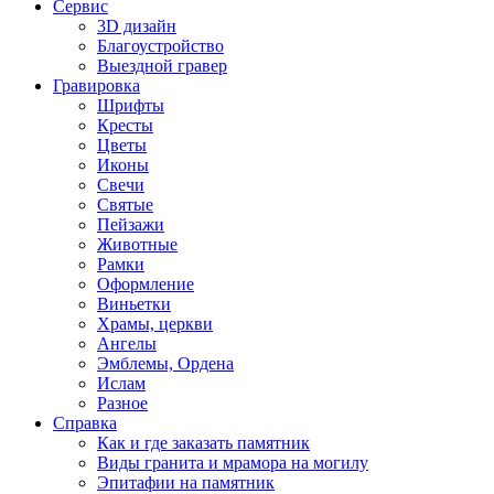
Сервис
3D дизайн
Благоустройство
Выездной гравер
Гравировка
Шрифты
Кресты
Цветы
Иконы
Свечи
Святые
Пейзажи
Животные
Рамки
Оформление
Виньетки
Храмы, церкви
Ангелы
Эмблемы, Ордена
Ислам
Разное
Справка
Как и где заказать памятник
Виды гранита и мрамора на могилу
Эпитафии на памятник