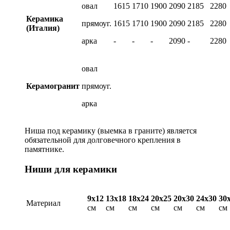
овал
1615
1710
1900
2090
2185
2280
Керамика
прямоуг.
1615
1710
1900
2090
2185
2280
(Италия)
арка
-
-
-
2090
-
2280
овал
Керамогранит
прямоуг.
арка
Ниша под керамику (выемка в граните) является
обязательной для долговечного крепления в
памятнике.
Ниши для керамики
9х12
13х18
18х24
20х25
20х30
24х30
30
Материал
см
см
см
см
см
см
см