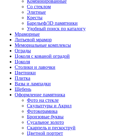
Комбинированные
Со стеклом
Элитные
Кресты
Барельеф/3D памятники
Удобный поиск по каталогу
Мраморные
Литьевой мрамор
Мемориальные комплексы
Ограды
Цоколя с кованой оградой
Цоколя
Столики и лавочки
Цветники
Плитка
Вазы и лампадки
Щебень
Оформление памятника
Фото на стекле
Скульптуры и Акрил
Фотокерамика
Бронзовые буквы
Сусальное золото
Скарпель и пескоструй
Цветной портрет