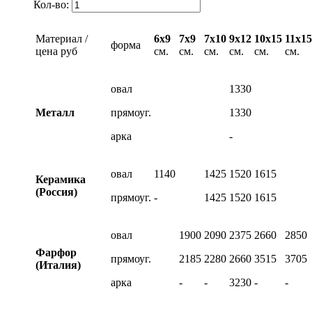
Кол-во:
Материал /
6х9
7х9
7х10
9х12
10х15
11х15
форма
цена руб
см.
см.
см.
см.
см.
см.
овал
1330
Металл
прямоуг.
1330
арка
-
овал
1140
1425
1520
1615
Керамика
(Россия)
прямоуг.
-
1425
1520
1615
овал
1900
2090
2375
2660
2850
Фарфор
прямоуг.
2185
2280
2660
3515
3705
(Италия)
арка
-
-
3230
-
-