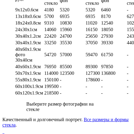
фон
фон
стекло
стекло
сте
9х12х0.6см
4180
5320
5320
6460
-
13х18х0.6см
5700
6935
6935
8170
627
18х24х0.8см
9310
10830
11020
12540
102
24х30х1см
14060
15960
16150
18050
155
30х40х1.2см
22420
24700
25650
27930
243
30х40х1.9см
33250
35530
37050
39330
440
40х60х1.9см
фото
54720
57000
59470
61750
-
30х40см
40х60х1.9см
76950
85500
89300
97850
-
50х70х1.9см
114000
123500
127300
136800
-
55х80х1.9см
150100
-
178600
-
-
60х100х1.9см
199500
-
-
-
-
60х120х1.9см
218500
-
-
-
-
Выберите размер фотографии на
стекле
Качественный и долговечный портрет.
Все размеры и формы
стекла
.