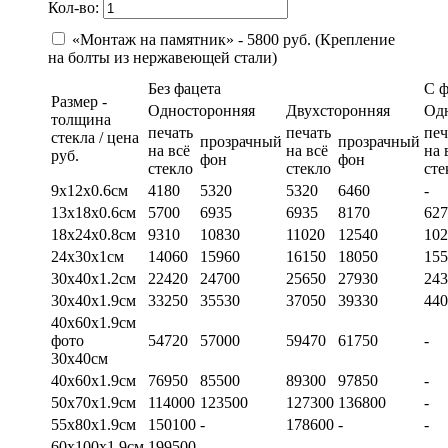
Кол-во:
«Монтаж на памятник» - 5800 руб. (Крепление
на болты из нержавеющей стали)
Без фацета
С 
Размер -
Односторонняя
Двухсторонняя
Од
толщина
печать
печать
печ
стекла / цена
прозрачный
прозрачный
на всё
на всё
на 
руб.
фон
фон
стекло
стекло
сте
9х12х0.6см
4180
5320
5320
6460
-
13х18х0.6см
5700
6935
6935
8170
627
18х24х0.8см
9310
10830
11020
12540
102
24х30х1см
14060
15960
16150
18050
155
30х40х1.2см
22420
24700
25650
27930
243
30х40х1.9см
33250
35530
37050
39330
440
40х60х1.9см
фото
54720
57000
59470
61750
-
30х40см
40х60х1.9см
76950
85500
89300
97850
-
50х70х1.9см
114000
123500
127300
136800
-
55х80х1.9см
150100
-
178600
-
-
60х100х1.9см
199500
-
-
-
-