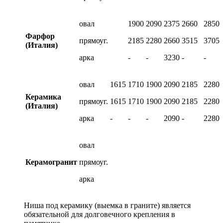
овал
1900
2090
2375
2660
2850
Фарфор
прямоуг.
2185
2280
2660
3515
3705
(Италия)
арка
-
-
3230
-
-
овал
1615
1710
1900
2090
2185
2280
Керамика
прямоуг.
1615
1710
1900
2090
2185
2280
(Италия)
арка
-
-
-
2090
-
2280
овал
Керамогранит
прямоуг.
арка
Ниша под керамику (выемка в граните) является
обязательной для долговечного крепления в