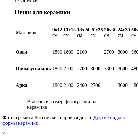
памятнике.
Ниши для керамики
9х12
13х18
18х24
20х25
20х30
24х30
30
Материал
см
см
см
см
см
см
см
Овал
1500
1800
2100
2700
3000
36
Прямоугольник
1800
2100
2700
3000
3300
3600
48
Арка
1800
2100
2400
2700
3600
48
Выберите размер фотографии на
керамике
Фотокерамика Российского производства.
Другие виды и
формы керамики
.
?