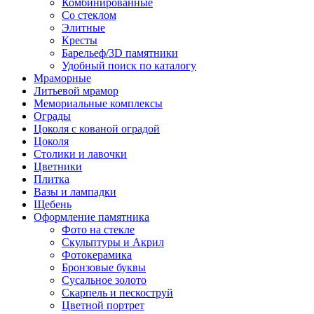
Комбинированные
Со стеклом
Элитные
Кресты
Барельеф/3D памятники
Удобный поиск по каталогу
Мраморные
Литьевой мрамор
Мемориальные комплексы
Ограды
Цоколя с кованой оградой
Цоколя
Столики и лавочки
Цветники
Плитка
Вазы и лампадки
Щебень
Оформление памятника
Фото на стекле
Скульптуры и Акрил
Фотокерамика
Бронзовые буквы
Сусальное золото
Скарпель и пескоструй
Цветной портрет