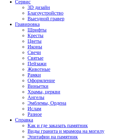
Сервис
3D дизайн
Благоустройство
Выездной гравер
Гравировка
Шрифты
Кресты
Цветы
Иконы
Свечи
Святые
Пейзажи
Животные
Рамки
Оформление
Виньетки
Храмы, церкви
Ангелы
Эмблемы, Ордена
Ислам
Разное
Справка
Как и где заказать памятник
Виды гранита и мрамора на могилу
Эпитафии на памятник