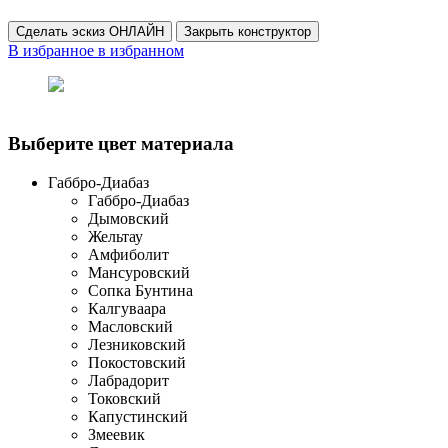
Сделать эскиз ОНЛАЙН
Закрыть конструктор
В избранное
в избранном
Выберите цвет материала
Габбро-Диабаз
Габбро-Диабаз
Дымовский
Жельтау
Амфиболит
Мансуровский
Сопка Бунтина
Калгуваара
Масловский
Лезниковский
Покостовский
Лабрадорит
Токовский
Капустинский
Змеевик