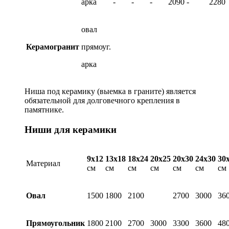
арка
-
-
-
2090
-
2280
овал
Керамогранит
прямоуг.
арка
Ниша под керамику (выемка в граните) является
обязательной для долговечного крепления в
памятнике.
Ниши для керамики
9х12
13х18
18х24
20х25
20х30
24х30
30
Материал
см
см
см
см
см
см
см
Овал
1500
1800
2100
2700
3000
36
Прямоугольник
1800
2100
2700
3000
3300
3600
48