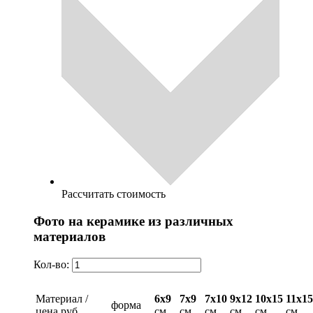
Рассчитать стоимость
Фото на керамике из различных
материалов
Кол-во:
Материал /
6х9
7х9
7х10
9х12
10х15
11х15
форма
цена руб
см.
см.
см.
см.
см.
см.