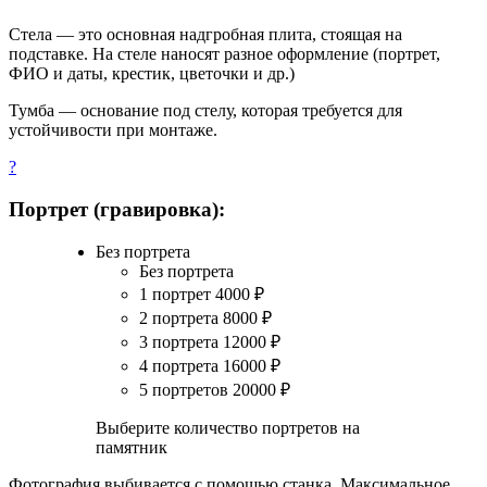
Стела — это основная надгробная плита, стоящая на
подставке. На стеле наносят разное оформление (портрет,
ФИО и даты, крестик, цветочки и др.)
Тумба — основание под стелу, которая требуется для
устойчивости при монтаже.
?
Портрет (гравировка):
Без портрета
Без портрета
1 портрет
4000
₽
2 портрета
8000
₽
3 портрета
12000
₽
4 портрета
16000
₽
5 портретов
20000
₽
Выберите количество портретов на
памятник
Фотография выбивается с помощью станка. Максимальное