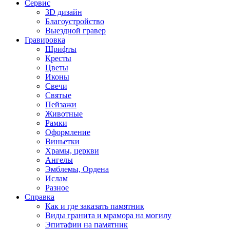
Сервис
3D дизайн
Благоустройство
Выездной гравер
Гравировка
Шрифты
Кресты
Цветы
Иконы
Свечи
Святые
Пейзажи
Животные
Рамки
Оформление
Виньетки
Храмы, церкви
Ангелы
Эмблемы, Ордена
Ислам
Разное
Справка
Как и где заказать памятник
Виды гранита и мрамора на могилу
Эпитафии на памятник