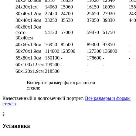
18х24х0.8см
9310
10830
11020
12540
102
24х30х1см
14060
15960
16150
18050
155
30х40х1.2см
22420
24700
25650
27930
243
30х40х1.9см
33250
35530
37050
39330
440
40х60х1.9см
фото
54720
57000
59470
61750
-
30х40см
40х60х1.9см
76950
85500
89300
97850
-
50х70х1.9см
114000
123500
127300
136800
-
55х80х1.9см
150100
-
178600
-
-
60х100х1.9см
199500
-
-
-
-
60х120х1.9см
218500
-
-
-
-
Выберите размер фотографии на
стекле
Качественный и долговечный портрет.
Все размеры и формы
стекла
.
?
Установка