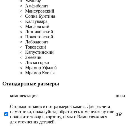
Жельтау
Амфиболит
Мансуровский
Сопка Бунтина
Калгуваара
Масловский
Лезниковский
Покостовский
Лабрадорит
Токовский
Капустинский
Змеевик
Лисья горка
Мрамор Уфалей
Мрамор Коелга
Стандартные размеры
комплектация
цена
Стоимость зависит от размеров камня. Для расчета
памятника, пожалуйста, обратитесь к менеджеру или
0 ₽
положите товар в корзину, и мы с Вами свяжемся
для уточнения деталей.