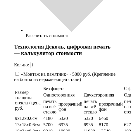
Рассчитать стоимость
Технология Деколь, цифровая печать
— калькулятор стоимости
Кол-во:
«Монтаж на памятник» - 5800 руб. (Крепление
на болты из нержавеющей стали)
Без фацета
С 
Размер -
Односторонняя
Двухсторонняя
Од
толщина
печать
печать
печ
стекла / цена
прозрачный
прозрачный
на всё
на всё
на 
руб.
фон
фон
стекло
стекло
сте
9х12х0.6см
4180
5320
5320
6460
-
13х18х0.6см
5700
6935
6935
8170
627