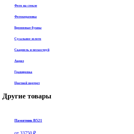
Фото на стекле
Фотокерамика
Бронзовые буквы
Сусальное золото
Скарпель и пескоструй
Акрил
Гравировка
Цветной портрет
Другие товары
Памятник В521
от 33750 ₽