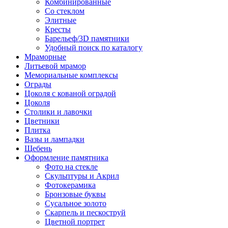
Комбинированные
Со стеклом
Элитные
Кресты
Барельеф/3D памятники
Удобный поиск по каталогу
Мраморные
Литьевой мрамор
Мемориальные комплексы
Ограды
Цоколя с кованой оградой
Цоколя
Столики и лавочки
Цветники
Плитка
Вазы и лампадки
Щебень
Оформление памятника
Фото на стекле
Скульптуры и Акрил
Фотокерамика
Бронзовые буквы
Сусальное золото
Скарпель и пескоструй
Цветной портрет