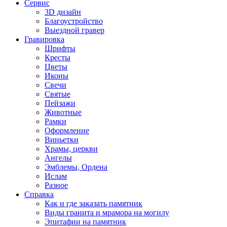
Сервис
3D дизайн
Благоустройство
Выездной гравер
Гравировка
Шрифты
Кресты
Цветы
Иконы
Свечи
Святые
Пейзажи
Животные
Рамки
Оформление
Виньетки
Храмы, церкви
Ангелы
Эмблемы, Ордена
Ислам
Разное
Справка
Как и где заказать памятник
Виды гранита и мрамора на могилу
Эпитафии на памятник