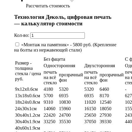
Рассчитать стоимость
Технология Деколь, цифровая печать
— калькулятор стоимости
Кол-во:
«Монтаж на памятник» - 5800 руб. (Крепление
на болты из нержавеющей стали)
Без фацета
С 
Размер -
Односторонняя
Двухсторонняя
Од
толщина
печать
печать
печ
стекла / цена
прозрачный
прозрачный
на всё
на всё
на 
руб.
фон
фон
стекло
стекло
сте
9х12х0.6см
4180
5320
5320
6460
-
13х18х0.6см
5700
6935
6935
8170
627
18х24х0.8см
9310
10830
11020
12540
102
24х30х1см
14060
15960
16150
18050
155
30х40х1.2см
22420
24700
25650
27930
243
30х40х1.9см
33250
35530
37050
39330
440
40х60х1.9см