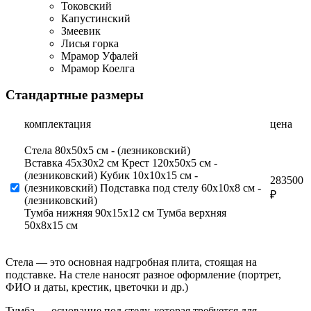
Токовский
Капустинский
Змеевик
Лисья горка
Мрамор Уфалей
Мрамор Коелга
Стандартные размеры
комплектация
цена
Стела 80х50х5 см - (лезниковский)
Вставка 45х30х2 см Крест 120х50х5 см -
(лезниковский) Кубик 10х10х15 см -
283500
(лезниковский) Подставка под стелу 60х10х8 см -
₽
(лезниковский)
Тумба нижняя 90х15х12 см Тумба верхняя
50х8х15 см
Стела — это основная надгробная плита, стоящая на
подставке. На стеле наносят разное оформление (портрет,
ФИО и даты, крестик, цветочки и др.)
Тумба — основание под стелу, которая требуется для