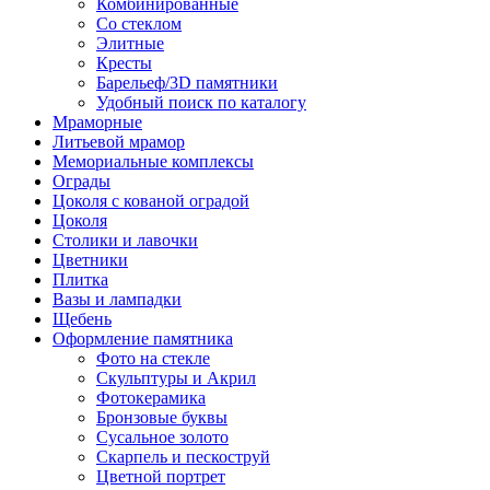
Комбинированные
Со стеклом
Элитные
Кресты
Барельеф/3D памятники
Удобный поиск по каталогу
Мраморные
Литьевой мрамор
Мемориальные комплексы
Ограды
Цоколя с кованой оградой
Цоколя
Столики и лавочки
Цветники
Плитка
Вазы и лампадки
Щебень
Оформление памятника
Фото на стекле
Скульптуры и Акрил
Фотокерамика
Бронзовые буквы
Сусальное золото
Скарпель и пескоструй
Цветной портрет