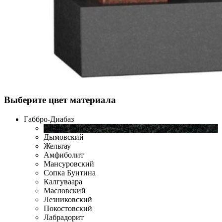
Выберите цвет материала
Габбро-Диабаз
Габбро-Диабаз
Дымовский
Жельтау
Амфиболит
Мансуровский
Сопка Бунтина
Калгуваара
Масловский
Лезниковский
Покостовский
Лабрадорит