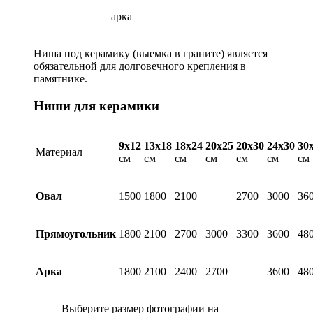
арка
Ниша под керамику (выемка в граните) является
обязательной для долговечного крепления в
памятнике.
Ниши для керамики
9х12
13х18
18х24
20х25
20х30
24х30
30
Материал
см
см
см
см
см
см
см
Овал
1500
1800
2100
2700
3000
36
Прямоугольник
1800
2100
2700
3000
3300
3600
48
Арка
1800
2100
2400
2700
3600
48
Выберите размер фотографии на