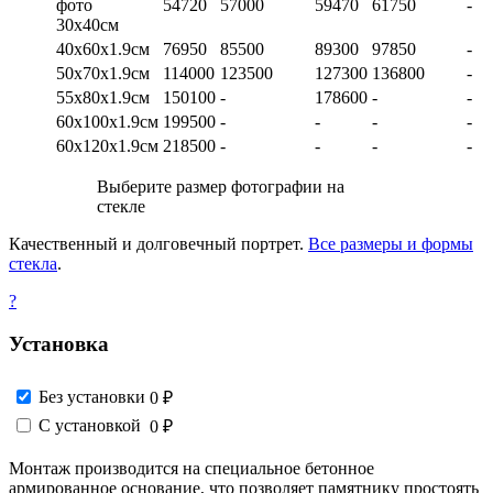
фото
54720
57000
59470
61750
-
30х40см
40х60х1.9см
76950
85500
89300
97850
-
50х70х1.9см
114000
123500
127300
136800
-
55х80х1.9см
150100
-
178600
-
-
60х100х1.9см
199500
-
-
-
-
60х120х1.9см
218500
-
-
-
-
Выберите размер фотографии на
стекле
Качественный и долговечный портрет.
Все размеры и формы
стекла
.
?
Установка
Без установки
0 ₽
С установкой
0 ₽
Монтаж производится на специальное бетонное
армированное основание, что позволяет памятнику простоять