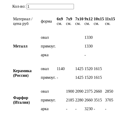
Кол-во:
Материал /
6х9
7х9
7х10
9х12
10х15
11х15
форма
цена руб
см.
см.
см.
см.
см.
см.
овал
1330
Металл
прямоуг.
1330
арка
-
овал
1140
1425
1520
1615
Керамика
(Россия)
прямоуг.
-
1425
1520
1615
овал
1900
2090
2375
2660
2850
Фарфор
прямоуг.
2185
2280
2660
3515
3705
(Италия)
арка
-
-
3230
-
-