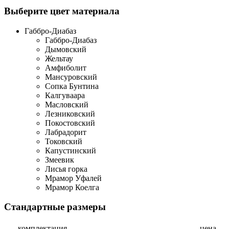
Выберите цвет материала
Габбро-Диабаз
Габбро-Диабаз
Дымовский
Жельтау
Амфиболит
Мансуровский
Сопка Бунтина
Калгуваара
Масловский
Лезниковский
Покостовский
Лабрадорит
Токовский
Капустинский
Змеевик
Лисья горка
Мрамор Уфалей
Мрамор Коелга
Стандартные размеры
комплектация
цена