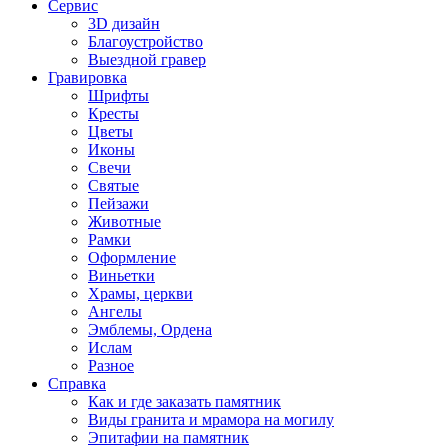
Сервис
3D дизайн
Благоустройство
Выездной гравер
Гравировка
Шрифты
Кресты
Цветы
Иконы
Свечи
Святые
Пейзажи
Животные
Рамки
Оформление
Виньетки
Храмы, церкви
Ангелы
Эмблемы, Ордена
Ислам
Разное
Справка
Как и где заказать памятник
Виды гранита и мрамора на могилу
Эпитафии на памятник