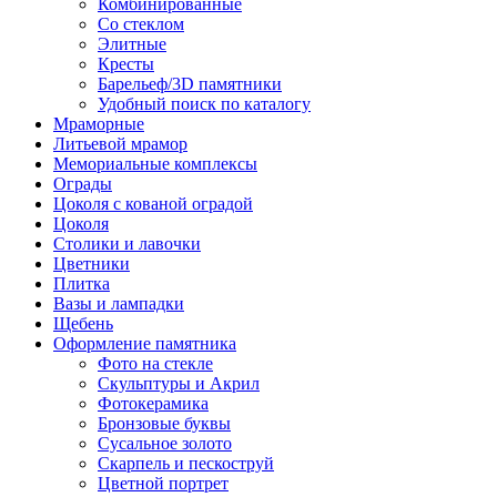
Комбинированные
Со стеклом
Элитные
Кресты
Барельеф/3D памятники
Удобный поиск по каталогу
Мраморные
Литьевой мрамор
Мемориальные комплексы
Ограды
Цоколя с кованой оградой
Цоколя
Столики и лавочки
Цветники
Плитка
Вазы и лампадки
Щебень
Оформление памятника
Фото на стекле
Скульптуры и Акрил
Фотокерамика
Бронзовые буквы
Сусальное золото
Скарпель и пескоструй
Цветной портрет