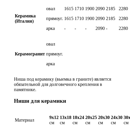
овал
1615
1710
1900
2090
2185
2280
Керамика
прямоуг.
1615
1710
1900
2090
2185
2280
(Италия)
арка
-
-
-
2090
-
2280
овал
Керамогранит
прямоуг.
арка
Ниша под керамику (выемка в граните) является
обязательной для долговечного крепления в
памятнике.
Ниши для керамики
9х12
13х18
18х24
20х25
20х30
24х30
30
Материал
см
см
см
см
см
см
см