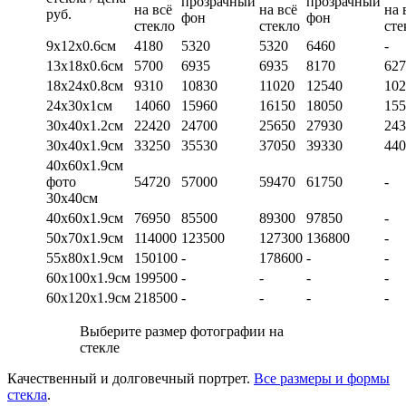
прозрачный
прозрачный
на всё
на всё
на 
руб.
фон
фон
стекло
стекло
сте
9х12х0.6см
4180
5320
5320
6460
-
13х18х0.6см
5700
6935
6935
8170
627
18х24х0.8см
9310
10830
11020
12540
102
24х30х1см
14060
15960
16150
18050
155
30х40х1.2см
22420
24700
25650
27930
243
30х40х1.9см
33250
35530
37050
39330
440
40х60х1.9см
фото
54720
57000
59470
61750
-
30х40см
40х60х1.9см
76950
85500
89300
97850
-
50х70х1.9см
114000
123500
127300
136800
-
55х80х1.9см
150100
-
178600
-
-
60х100х1.9см
199500
-
-
-
-
60х120х1.9см
218500
-
-
-
-
Выберите размер фотографии на
стекле
Качественный и долговечный портрет.
Все размеры и формы
стекла
.