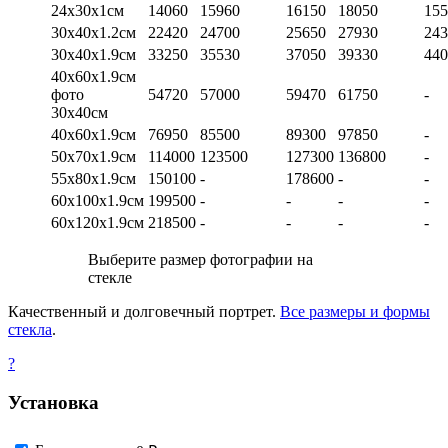
24х30х1см
14060
15960
16150
18050
155
30х40х1.2см
22420
24700
25650
27930
243
30х40х1.9см
33250
35530
37050
39330
440
40х60х1.9см
фото
54720
57000
59470
61750
-
30х40см
40х60х1.9см
76950
85500
89300
97850
-
50х70х1.9см
114000
123500
127300
136800
-
55х80х1.9см
150100
-
178600
-
-
60х100х1.9см
199500
-
-
-
-
60х120х1.9см
218500
-
-
-
-
Выберите размер фотографии на
стекле
Качественный и долговечный портрет.
Все размеры и формы
стекла
.
?
Установка