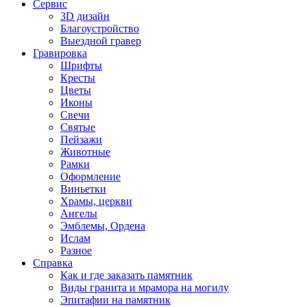
Сервис
3D дизайн
Благоустройство
Выездной гравер
Гравировка
Шрифты
Кресты
Цветы
Иконы
Свечи
Святые
Пейзажи
Животные
Рамки
Оформление
Виньетки
Храмы, церкви
Ангелы
Эмблемы, Ордена
Ислам
Разное
Справка
Как и где заказать памятник
Виды гранита и мрамора на могилу
Эпитафии на памятник