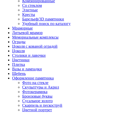
Комбинированные
Со стеклом
Элитные
Кресты
Барельеф/3D памятники
Удобный поиск по каталогу
Мраморные
Литьевой мрамор
Мемориальные комплексы
Ограды
Цоколя с кованой оградой
Цоколя
Столики и лавочки
Цветники
Плитка
Вазы и лампадки
Щебень
Оформление памятника
Фото на стекле
Скульптуры и Акрил
Фотокерамика
Бронзовые буквы
Сусальное золото
Скарпель и пескоструй
Цветной портрет