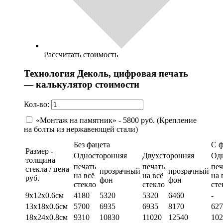
Рассчитать стоимость
Технология Деколь, цифровая печать
— калькулятор стоимости
Кол-во:
«Монтаж на памятник» - 5800 руб. (Крепление
на болты из нержавеющей стали)
Без фацета
С 
Размер -
Односторонняя
Двухсторонняя
Од
толщина
печать
печать
печ
стекла / цена
прозрачный
прозрачный
на всё
на всё
на 
руб.
фон
фон
стекло
стекло
сте
9х12х0.6см
4180
5320
5320
6460
-
13х18х0.6см
5700
6935
6935
8170
627
18х24х0.8см
9310
10830
11020
12540
102