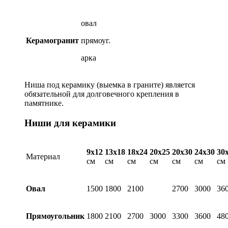
овал
Керамогранит
прямоуг.
арка
Ниша под керамику (выемка в граните) является
обязательной для долговечного крепления в
памятнике.
Ниши для керамики
9х12
13х18
18х24
20х25
20х30
24х30
30
Материал
см
см
см
см
см
см
см
Овал
1500
1800
2100
2700
3000
36
Прямоугольник
1800
2100
2700
3000
3300
3600
48