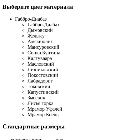
Выберите цвет материала
Габбро-Диабаз
Габбро-Диабаз
Дымовский
Жельтау
Амфиболит
Мансуровский
Сопка Бунтина
Калгуваара
Масловский
Лезниковский
Покостовский
Лабрадорит
Токовский
Капустинский
Змеевик
Лисья горка
Мрамор Уфалей
Мрамор Коелга
Стандартные размеры
комплектация
цена