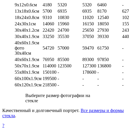
9х12х0.6см
4180
5320
5320
6460
-
13х18х0.6см
5700
6935
6935
8170
627
18х24х0.8см
9310
10830
11020
12540
102
24х30х1см
14060
15960
16150
18050
155
30х40х1.2см
22420
24700
25650
27930
243
30х40х1.9см
33250
35530
37050
39330
440
40х60х1.9см
фото
54720
57000
59470
61750
-
30х40см
40х60х1.9см
76950
85500
89300
97850
-
50х70х1.9см
114000
123500
127300
136800
-
55х80х1.9см
150100
-
178600
-
-
60х100х1.9см
199500
-
-
-
-
60х120х1.9см
218500
-
-
-
-
Выберите размер фотографии на
стекле
Качественный и долговечный портрет.
Все размеры и формы
стекла
.
?