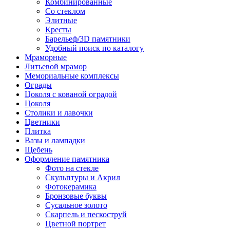
Комбинированные
Со стеклом
Элитные
Кресты
Барельеф/3D памятники
Удобный поиск по каталогу
Мраморные
Литьевой мрамор
Мемориальные комплексы
Ограды
Цоколя с кованой оградой
Цоколя
Столики и лавочки
Цветники
Плитка
Вазы и лампадки
Щебень
Оформление памятника
Фото на стекле
Скульптуры и Акрил
Фотокерамика
Бронзовые буквы
Сусальное золото
Скарпель и пескоструй
Цветной портрет