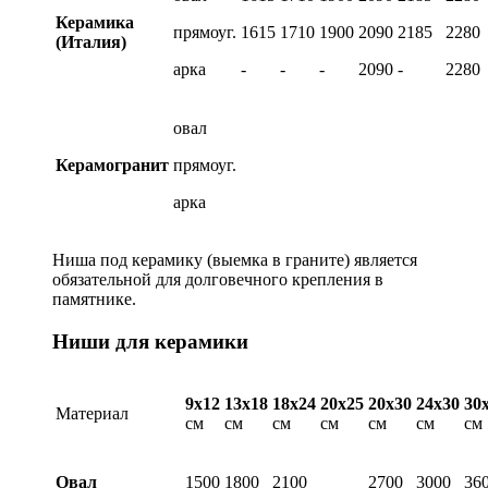
Керамика
прямоуг.
1615
1710
1900
2090
2185
2280
(Италия)
арка
-
-
-
2090
-
2280
овал
Керамогранит
прямоуг.
арка
Ниша под керамику (выемка в граните) является
обязательной для долговечного крепления в
памятнике.
Ниши для керамики
9х12
13х18
18х24
20х25
20х30
24х30
30
Материал
см
см
см
см
см
см
см
Овал
1500
1800
2100
2700
3000
36