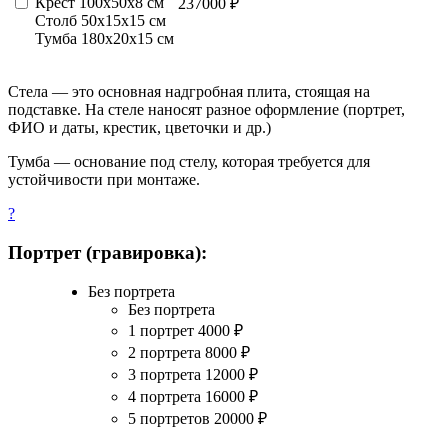
Крест 100х50х8 см
237000 ₽
Столб 50х15х15 см
Тумба 180х20х15 см
Стела — это основная надгробная плита, стоящая на
подставке. На стеле наносят разное оформление (портрет,
ФИО и даты, крестик, цветочки и др.)
Тумба — основание под стелу, которая требуется для
устойчивости при монтаже.
?
Портрет (гравировка):
Без портрета
Без портрета
1 портрет
4000
₽
2 портрета
8000
₽
3 портрета
12000
₽
4 портрета
16000
₽
5 портретов
20000
₽