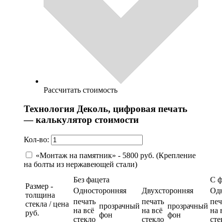
Рассчитать стоимость
Технология Деколь, цифровая печать
— калькулятор стоимости
Кол-во:
«Монтаж на памятник» - 5800 руб. (Крепление
на болты из нержавеющей стали)
Без фацета
С 
Размер -
Односторонняя
Двухсторонняя
Од
толщина
печать
печать
печ
стекла / цена
прозрачный
прозрачный
на всё
на всё
на 
руб.
фон
фон
стекло
стекло
сте