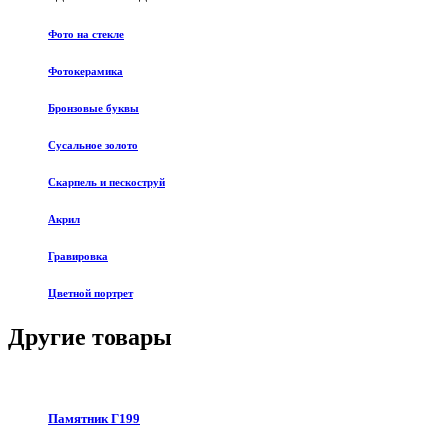
Фото на стекле
Фотокерамика
Бронзовые буквы
Сусальное золото
Скарпель и пескоструй
Акрил
Гравировка
Цветной портрет
Другие товары
Памятник Г199