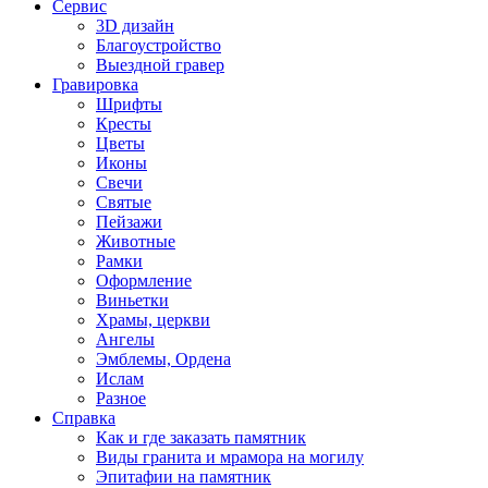
Сервис
3D дизайн
Благоустройство
Выездной гравер
Гравировка
Шрифты
Кресты
Цветы
Иконы
Свечи
Святые
Пейзажи
Животные
Рамки
Оформление
Виньетки
Храмы, церкви
Ангелы
Эмблемы, Ордена
Ислам
Разное
Справка
Как и где заказать памятник
Виды гранита и мрамора на могилу
Эпитафии на памятник