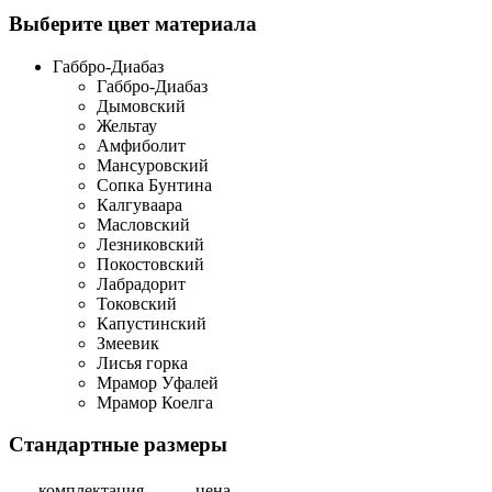
Выберите цвет материала
Габбро-Диабаз
Габбро-Диабаз
Дымовский
Жельтау
Амфиболит
Мансуровский
Сопка Бунтина
Калгуваара
Масловский
Лезниковский
Покостовский
Лабрадорит
Токовский
Капустинский
Змеевик
Лисья горка
Мрамор Уфалей
Мрамор Коелга
Стандартные размеры
комплектация
цена