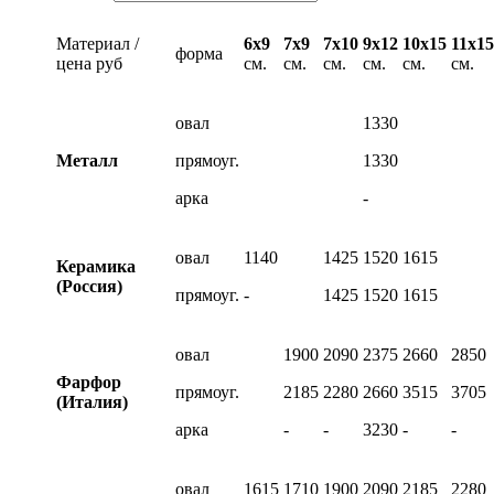
Материал /
6х9
7х9
7х10
9х12
10х15
11х15
форма
цена руб
см.
см.
см.
см.
см.
см.
овал
1330
Металл
прямоуг.
1330
арка
-
овал
1140
1425
1520
1615
Керамика
(Россия)
прямоуг.
-
1425
1520
1615
овал
1900
2090
2375
2660
2850
Фарфор
прямоуг.
2185
2280
2660
3515
3705
(Италия)
арка
-
-
3230
-
-
овал
1615
1710
1900
2090
2185
2280