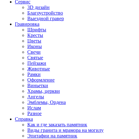
Сервис
3D дизайн
Благоустройство
Выездной гравер
Гравировка
Шрифты
Кресты
Цветы
Иконы
Свечи
Святые
Пейзажи
Животные
Рамки
Оформление
Виньетки
Храмы, церкви
Ангелы
Эмблемы, Ордена
Ислам
Разное
Справка
Как и где заказать памятник
Виды гранита и мрамора на могилу
Эпитафии на памятник