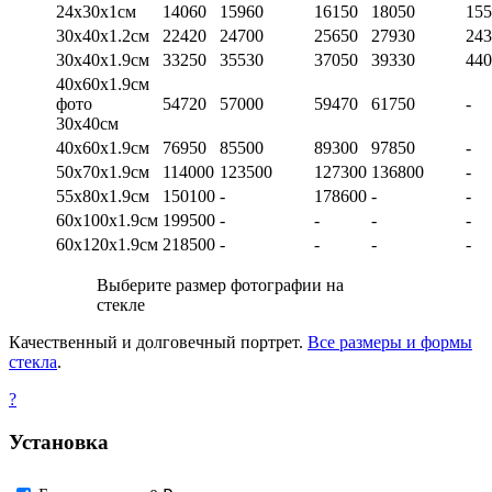
24х30х1см
14060
15960
16150
18050
155
30х40х1.2см
22420
24700
25650
27930
243
30х40х1.9см
33250
35530
37050
39330
440
40х60х1.9см
фото
54720
57000
59470
61750
-
30х40см
40х60х1.9см
76950
85500
89300
97850
-
50х70х1.9см
114000
123500
127300
136800
-
55х80х1.9см
150100
-
178600
-
-
60х100х1.9см
199500
-
-
-
-
60х120х1.9см
218500
-
-
-
-
Выберите размер фотографии на
стекле
Качественный и долговечный портрет.
Все размеры и формы
стекла
.
?
Установка