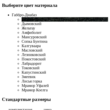
Выберите цвет материала
Габбро-Диабаз
Габбро-Диабаз
Дымовский
Жельтау
Амфиболит
Мансуровский
Сопка Бунтина
Калгуваара
Масловский
Лезниковский
Покостовский
Лабрадорит
Токовский
Капустинский
Змеевик
Лисья горка
Мрамор Уфалей
Мрамор Коелга
Стандартные размеры
комплектация
цена