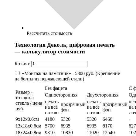
Рассчитать стоимость
Технология Деколь, цифровая печать
— калькулятор стоимости
Кол-во:
«Монтаж на памятник» - 5800 руб. (Крепление
на болты из нержавеющей стали)
Без фацета
С 
Размер -
Односторонняя
Двухсторонняя
Од
толщина
печать
печать
печ
стекла / цена
прозрачный
прозрачный
на всё
на всё
на 
руб.
фон
фон
стекло
стекло
сте
9х12х0.6см
4180
5320
5320
6460
-
13х18х0.6см
5700
6935
6935
8170
627
18х24х0.8см
9310
10830
11020
12540
102