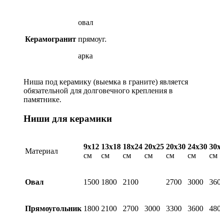
овал
Керамогранит
прямоуг.
арка
Ниша под керамику (выемка в граните) является
обязательной для долговечного крепления в
памятнике.
Ниши для керамики
9х12
13х18
18х24
20х25
20х30
24х30
30
Материал
см
см
см
см
см
см
см
Овал
1500
1800
2100
2700
3000
36
Прямоугольник
1800
2100
2700
3000
3300
3600
48