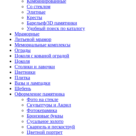
Комбинированные
Со стеклом
Элитные
Кресты
Барельеф/3D памятники
Удобный поиск по каталогу
Мраморные
Литьевой мрамор
Мемориальные комплексы
Ограды
Цоколя с кованой оградой
Цоколя
Столики и лавочки
Цветники
Плитка
Вазы и лампадки
Щебень
Оформление памятника
Фото на стекле
Скульптуры и Акрил
Фотокерамика
Бронзовые буквы
Сусальное золото
Скарпель и пескоструй
Цветной портрет