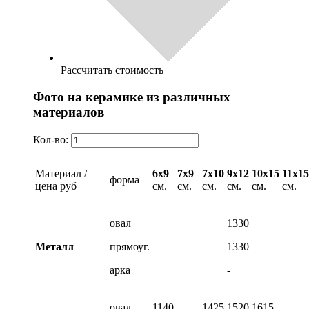
Рассчитать стоимость
Фото на керамике из различных
материалов
Кол-во:
Материал /
6х9
7х9
7х10
9х12
10х15
11х15
форма
цена руб
см.
см.
см.
см.
см.
см.
овал
1330
Металл
прямоуг.
1330
арка
-
овал
1140
1425
1520
1615