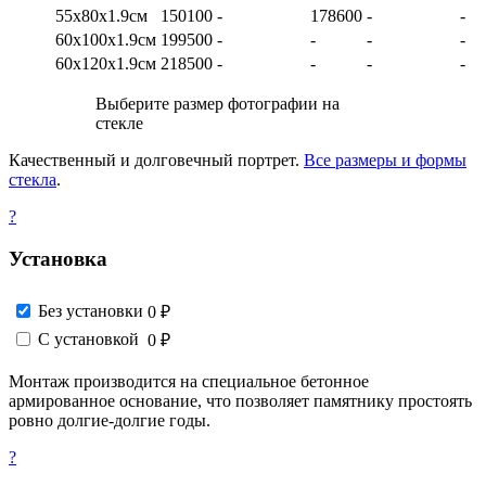
55х80х1.9см
150100
-
178600
-
-
60х100х1.9см
199500
-
-
-
-
60х120х1.9см
218500
-
-
-
-
Выберите размер фотографии на
стекле
Качественный и долговечный портрет.
Все размеры и формы
стекла
.
?
Установка
Без установки
0 ₽
С установкой
0 ₽
Монтаж производится на специальное бетонное
армированное основание, что позволяет памятнику простоять
ровно долгие-долгие годы.
?