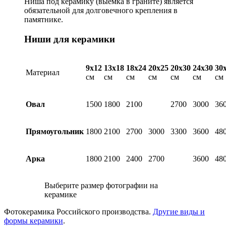
Ниша под керамику (выемка в граните) является
обязательной для долговечного крепления в
памятнике.
Ниши для керамики
9х12
13х18
18х24
20х25
20х30
24х30
30
Материал
см
см
см
см
см
см
см
Овал
1500
1800
2100
2700
3000
36
Прямоугольник
1800
2100
2700
3000
3300
3600
48
Арка
1800
2100
2400
2700
3600
48
Выберите размер фотографии на
керамике
Фотокерамика Российского производства.
Другие виды и
формы керамики
.