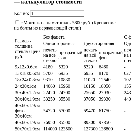
— калькулятор стоимости
Кол-во:
«Монтаж на памятник» - 5800 руб. (Крепление
на болты из нержавеющей стали)
Без фацета
С 
Размер -
Односторонняя
Двухсторонняя
Од
толщина
печать
печать
печ
стекла / цена
прозрачный
прозрачный
на всё
на всё
на 
руб.
фон
фон
стекло
стекло
сте
9х12х0.6см
4180
5320
5320
6460
-
13х18х0.6см
5700
6935
6935
8170
627
18х24х0.8см
9310
10830
11020
12540
102
24х30х1см
14060
15960
16150
18050
155
30х40х1.2см
22420
24700
25650
27930
243
30х40х1.9см
33250
35530
37050
39330
440
40х60х1.9см
фото
54720
57000
59470
61750
-
30х40см
40х60х1.9см
76950
85500
89300
97850
-
50х70х1.9см
114000
123500
127300
136800
-