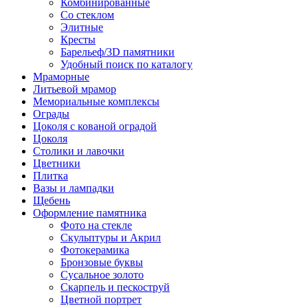
Комбинированные
Со стеклом
Элитные
Кресты
Барельеф/3D памятники
Удобный поиск по каталогу
Мраморные
Литьевой мрамор
Мемориальные комплексы
Ограды
Цоколя с кованой оградой
Цоколя
Столики и лавочки
Цветники
Плитка
Вазы и лампадки
Щебень
Оформление памятника
Фото на стекле
Скульптуры и Акрил
Фотокерамика
Бронзовые буквы
Сусальное золото
Скарпель и пескоструй
Цветной портрет