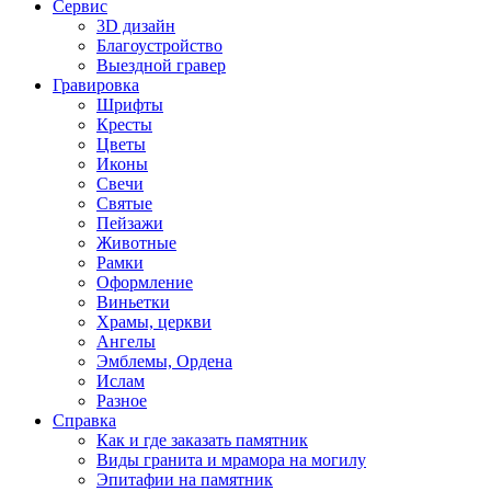
Сервис
3D дизайн
Благоустройство
Выездной гравер
Гравировка
Шрифты
Кресты
Цветы
Иконы
Свечи
Святые
Пейзажи
Животные
Рамки
Оформление
Виньетки
Храмы, церкви
Ангелы
Эмблемы, Ордена
Ислам
Разное
Справка
Как и где заказать памятник
Виды гранита и мрамора на могилу
Эпитафии на памятник