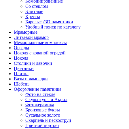
Комбинированные
Со стеклом
Элитные
Кресты
Барельеф/3D памятники
Удобный поиск по каталогу
Мраморные
Литьевой мрамор
Мемориальные комплексы
Ограды
Цоколя с кованой оградой
Цоколя
Столики и лавочки
Цветники
Плитка
Вазы и лампадки
Щебень
Оформление памятника
Фото на стекле
Скульптуры и Акрил
Фотокерамика
Бронзовые буквы
Сусальное золото
Скарпель и пескоструй
Цветной портрет