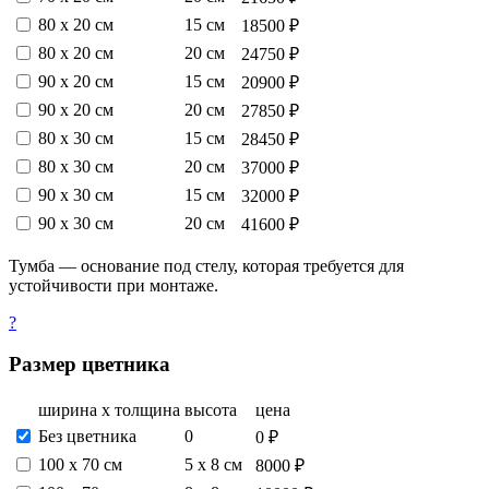
80 х 20 см
15 см
18500 ₽
80 х 20 см
20 см
24750 ₽
90 х 20 см
15 см
20900 ₽
90 х 20 см
20 см
27850 ₽
80 х 30 см
15 см
28450 ₽
80 х 30 см
20 см
37000 ₽
90 х 30 см
15 см
32000 ₽
90 х 30 см
20 см
41600 ₽
Тумба — основание под стелу, которая требуется для
устойчивости при монтаже.
?
Размер цветника
ширина х толщина
высота
цена
Без цветника
0
0 ₽
100 х 70 см
5 х 8 см
8000 ₽