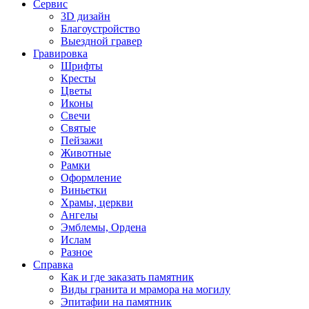
Сервис
3D дизайн
Благоустройство
Выездной гравер
Гравировка
Шрифты
Кресты
Цветы
Иконы
Свечи
Святые
Пейзажи
Животные
Рамки
Оформление
Виньетки
Храмы, церкви
Ангелы
Эмблемы, Ордена
Ислам
Разное
Справка
Как и где заказать памятник
Виды гранита и мрамора на могилу
Эпитафии на памятник