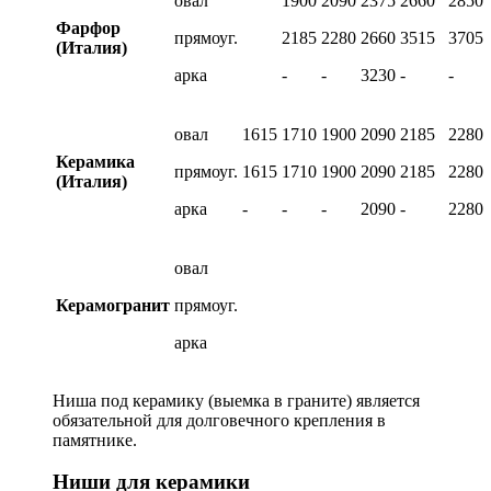
овал
1900
2090
2375
2660
2850
Фарфор
прямоуг.
2185
2280
2660
3515
3705
(Италия)
арка
-
-
3230
-
-
овал
1615
1710
1900
2090
2185
2280
Керамика
прямоуг.
1615
1710
1900
2090
2185
2280
(Италия)
арка
-
-
-
2090
-
2280
овал
Керамогранит
прямоуг.
арка
Ниша под керамику (выемка в граните) является
обязательной для долговечного крепления в
памятнике.
Ниши для керамики