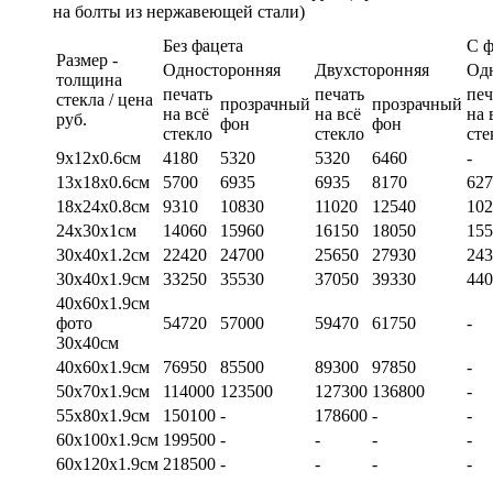
на болты из нержавеющей стали)
Без фацета
С 
Размер -
Односторонняя
Двухсторонняя
Од
толщина
печать
печать
печ
стекла / цена
прозрачный
прозрачный
на всё
на всё
на 
руб.
фон
фон
стекло
стекло
сте
9х12х0.6см
4180
5320
5320
6460
-
13х18х0.6см
5700
6935
6935
8170
627
18х24х0.8см
9310
10830
11020
12540
102
24х30х1см
14060
15960
16150
18050
155
30х40х1.2см
22420
24700
25650
27930
243
30х40х1.9см
33250
35530
37050
39330
440
40х60х1.9см
фото
54720
57000
59470
61750
-
30х40см
40х60х1.9см
76950
85500
89300
97850
-
50х70х1.9см
114000
123500
127300
136800
-
55х80х1.9см
150100
-
178600
-
-
60х100х1.9см
199500
-
-
-
-
60х120х1.9см
218500
-
-
-
-