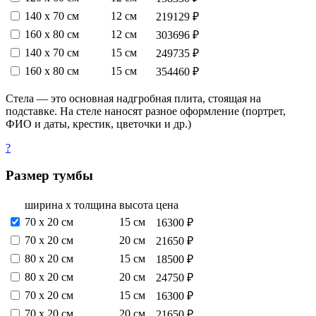
140 х 70 см
12 см
219129 ₽
160 х 80 см
12 см
303696 ₽
140 х 70 см
15 см
249735 ₽
160 х 80 см
15 см
354460 ₽
Стела — это основная надгробная плита, стоящая на
подставке. На стеле наносят разное оформление (портрет,
ФИО и даты, крестик, цветочки и др.)
?
Размер тумбы
ширина х толщина
высота
цена
70 х 20 см
15 см
16300 ₽
70 х 20 см
20 см
21650 ₽
80 х 20 см
15 см
18500 ₽
80 х 20 см
20 см
24750 ₽
70 х 20 см
15 см
16300 ₽
70 х 20 см
20 см
21650 ₽