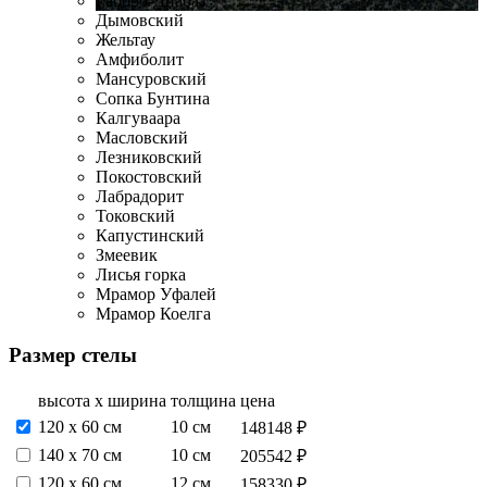
Габбро-Диабаз
Дымовский
Жельтау
Амфиболит
Мансуровский
Сопка Бунтина
Калгуваара
Масловский
Лезниковский
Покостовский
Лабрадорит
Токовский
Капустинский
Змеевик
Лисья горка
Мрамор Уфалей
Мрамор Коелга
Размер стелы
высота х ширина
толщина
цена
120 х 60 см
10 см
148148 ₽
140 х 70 см
10 см
205542 ₽
120 х 60 см
12 см
158330 ₽