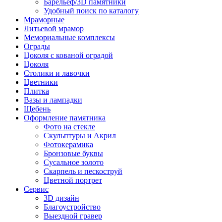
Барельеф/3D памятники
Удобный поиск по каталогу
Мраморные
Литьевой мрамор
Мемориальные комплексы
Ограды
Цоколя с кованой оградой
Цоколя
Столики и лавочки
Цветники
Плитка
Вазы и лампадки
Щебень
Оформление памятника
Фото на стекле
Скульптуры и Акрил
Фотокерамика
Бронзовые буквы
Сусальное золото
Скарпель и пескоструй
Цветной портрет
Сервис
3D дизайн
Благоустройство
Выездной гравер