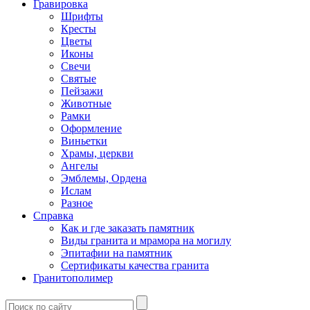
Гравировка
Шрифты
Кресты
Цветы
Иконы
Свечи
Святые
Пейзажи
Животные
Рамки
Оформление
Виньетки
Храмы, церкви
Ангелы
Эмблемы, Ордена
Ислам
Разное
Справка
Как и где заказать памятник
Виды гранита и мрамора на могилу
Эпитафии на памятник
Сертификаты качества гранита
Гранитополимер