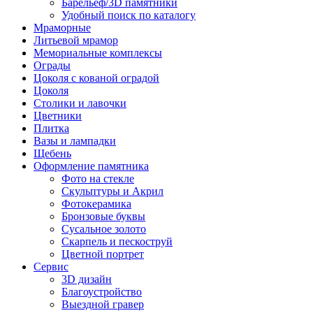
Барельеф/3D памятники
Удобный поиск по каталогу
Мраморные
Литьевой мрамор
Мемориальные комплексы
Ограды
Цоколя с кованой оградой
Цоколя
Столики и лавочки
Цветники
Плитка
Вазы и лампадки
Щебень
Оформление памятника
Фото на стекле
Скульптуры и Акрил
Фотокерамика
Бронзовые буквы
Сусальное золото
Скарпель и пескоструй
Цветной портрет
Сервис
3D дизайн
Благоустройство
Выездной гравер