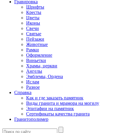
Гравировка
Шрифты
Кресты
Цветы
Иконы
Свечи
Святые
Пейзажи
Животные
Рамки
Оформление
Виньетки
Храмы, церкви
Ангелы
Эмблемы, Ордена
Ислам
Разное
Справка
Как и где заказать памятник
Виды гранита и мрамора на могилу
Эпитафии на памятник
Сертификаты качества гранита
Гранитополимер