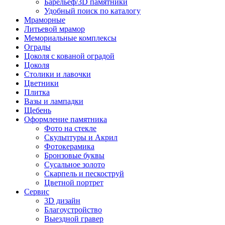
Барельеф/3D памятники
Удобный поиск по каталогу
Мраморные
Литьевой мрамор
Мемориальные комплексы
Ограды
Цоколя с кованой оградой
Цоколя
Столики и лавочки
Цветники
Плитка
Вазы и лампадки
Щебень
Оформление памятника
Фото на стекле
Скульптуры и Акрил
Фотокерамика
Бронзовые буквы
Сусальное золото
Скарпель и пескоструй
Цветной портрет
Сервис
3D дизайн
Благоустройство
Выездной гравер