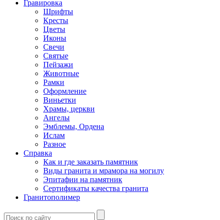
Гравировка
Шрифты
Кресты
Цветы
Иконы
Свечи
Святые
Пейзажи
Животные
Рамки
Оформление
Виньетки
Храмы, церкви
Ангелы
Эмблемы, Ордена
Ислам
Разное
Справка
Как и где заказать памятник
Виды гранита и мрамора на могилу
Эпитафии на памятник
Сертификаты качества гранита
Гранитополимер