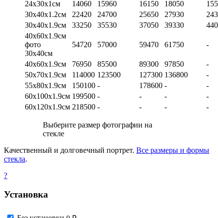
24х30х1см
14060
15960
16150
18050
155
30х40х1.2см
22420
24700
25650
27930
243
30х40х1.9см
33250
35530
37050
39330
440
40х60х1.9см
фото
54720
57000
59470
61750
-
30х40см
40х60х1.9см
76950
85500
89300
97850
-
50х70х1.9см
114000
123500
127300
136800
-
55х80х1.9см
150100
-
178600
-
-
60х100х1.9см
199500
-
-
-
-
60х120х1.9см
218500
-
-
-
-
Выберите размер фотографии на
стекле
Качественный и долговечный портрет.
Все размеры и формы
стекла
.
?
Установка
Без установки