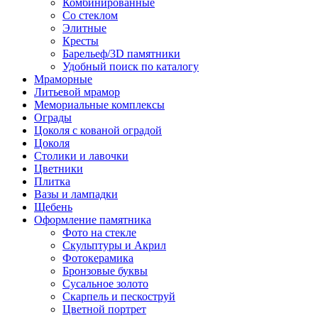
Комбинированные
Со стеклом
Элитные
Кресты
Барельеф/3D памятники
Удобный поиск по каталогу
Мраморные
Литьевой мрамор
Мемориальные комплексы
Ограды
Цоколя с кованой оградой
Цоколя
Столики и лавочки
Цветники
Плитка
Вазы и лампадки
Щебень
Оформление памятника
Фото на стекле
Скульптуры и Акрил
Фотокерамика
Бронзовые буквы
Сусальное золото
Скарпель и пескоструй
Цветной портрет