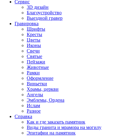
Сервис
3D дизайн
Благоустройство
Выездной гравер
Гравировка
Шрифты
Кресты
Цветы
Иконы
Свечи
Святые
Пейзажи
Животные
Рамки
Оформление
Виньетки
Храмы, церкви
Ангелы
Эмблемы, Ордена
Ислам
Разное
Справка
Как и где заказать памятник
Виды гранита и мрамора на могилу
Эпитафии на памятник