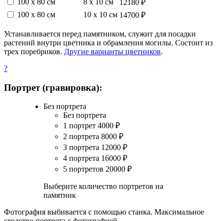
100 х 80 см
8 х 10 см
12180 ₽
100 х 80 см
10 х 10 см
14700 ₽
Устанавливается перед памятником, служит для посадки
растений внутри цветника и обрамления могилы. Состоит из
трех поребриков.
Другие варианты цветников
.
?
Портрет (гравировка):
Без портрета
Без портрета
1 портрет
4000
₽
2 портрета
8000
₽
3 портрета
12000
₽
4 портрета
16000
₽
5 портретов
20000
₽
Выберите количество портретов на
памятник
Фотография выбивается с помощью станка. Максимальное
сходство портрета с фотографией.