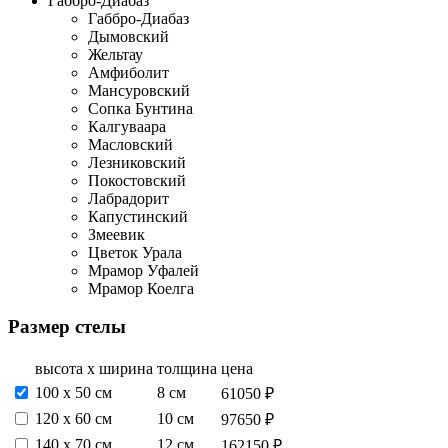
Габбро-Диабаз
Габбро-Диабаз
Дымовский
Жельтау
Амфиболит
Мансуровский
Сопка Бунтина
Калгуваара
Масловский
Лезниковский
Покостовский
Лабрадорит
Капустинский
Змеевик
Цветок Урала
Мрамор Уфалей
Мрамор Коелга
Размер стелы
высота х ширина
толщина
цена
100 x 50 см
8 см
61050 ₽
120 х 60 см
10 см
97650 ₽
140 х 70 см
12 см
162150 ₽