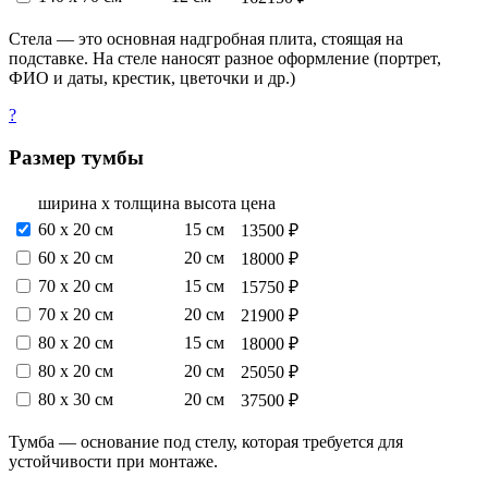
Стела — это основная надгробная плита, стоящая на
подставке. На стеле наносят разное оформление (портрет,
ФИО и даты, крестик, цветочки и др.)
?
Размер тумбы
ширина х толщина
высота
цена
60 х 20 см
15 см
13500 ₽
60 х 20 см
20 см
18000 ₽
70 х 20 см
15 см
15750 ₽
70 х 20 см
20 см
21900 ₽
80 х 20 см
15 см
18000 ₽
80 х 20 см
20 см
25050 ₽
80 х 30 см
20 см
37500 ₽
Тумба — основание под стелу, которая требуется для
устойчивости при монтаже.