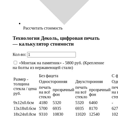
Рассчитать стоимость
Технология Деколь, цифровая печать
— калькулятор стоимости
Кол-во:
«Монтаж на памятник» - 5800 руб. (Крепление
на болты из нержавеющей стали)
Без фацета
С 
Размер -
Односторонняя
Двухсторонняя
Од
толщина
печать
печать
печ
стекла / цена
прозрачный
прозрачный
на всё
на всё
на 
руб.
фон
фон
стекло
стекло
сте
9х12х0.6см
4180
5320
5320
6460
-
13х18х0.6см
5700
6935
6935
8170
627
18х24х0.8см
9310
10830
11020
12540
102