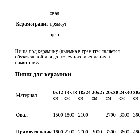
овал
Керамогранит
прямоуг.
арка
Ниша под керамику (выемка в граните) является
обязательной для долговечного крепления в
памятнике.
Ниши для керамики
9х12
13х18
18х24
20х25
20х30
24х30
30
Материал
см
см
см
см
см
см
см
Овал
1500
1800
2100
2700
3000
36
Прямоугольник
1800
2100
2700
3000
3300
3600
48