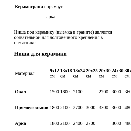
Керамогранит
прямоуг.
арка
Ниша под керамику (выемка в граните) является
обязательной для долговечного крепления в
памятнике.
Ниши для керамики
9х12
13х18
18х24
20х25
20х30
24х30
30
Материал
см
см
см
см
см
см
см
Овал
1500
1800
2100
2700
3000
36
Прямоугольник
1800
2100
2700
3000
3300
3600
48
Арка
1800
2100
2400
2700
3600
48