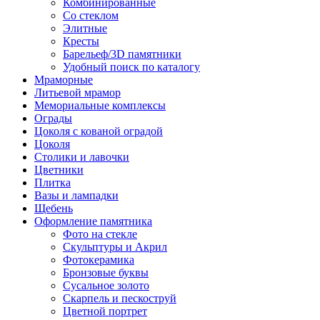
Комбинированные
Со стеклом
Элитные
Кресты
Барельеф/3D памятники
Удобный поиск по каталогу
Мраморные
Литьевой мрамор
Мемориальные комплексы
Ограды
Цоколя с кованой оградой
Цоколя
Столики и лавочки
Цветники
Плитка
Вазы и лампадки
Щебень
Оформление памятника
Фото на стекле
Скульптуры и Акрил
Фотокерамика
Бронзовые буквы
Сусальное золото
Скарпель и пескоструй
Цветной портрет