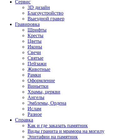
Сервис
3D дизайн
Благоустройство
Выездной гравер
Гравировка
Шрифты
Кресты
Цветы
Иконы
Свечи
Святые
Пейзажи
Животные
Рамки
Оформление
Виньетки
Храмы, церкви
Ангелы
Эмблемы, Ордена
Ислам
Разное
Справка
Как и где заказать памятник
Виды гранита и мрамора на могилу
Эпитафии на памятник