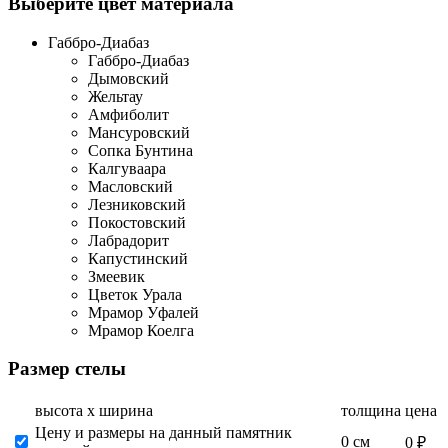
Выберите цвет материала
Габбро-Диабаз
Габбро-Диабаз
Дымовский
Жельтау
Амфиболит
Мансуровский
Сопка Бунтина
Калгуваара
Масловский
Лезниковский
Покостовский
Лабрадорит
Капустинский
Змеевик
Цветок Урала
Мрамор Уфалей
Мрамор Коелга
Размер стелы
высота х ширина
толщина
цена
Цену и размеры на данный памятник
0 см
0 ₽