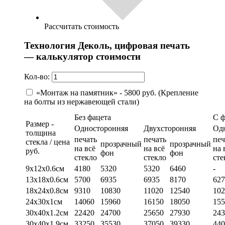
Рассчитать стоимость
Технология Деколь, цифровая печать
— калькулятор стоимости
Кол-во:
«Монтаж на памятник» - 5800 руб. (Крепление
на болты из нержавеющей стали)
Без фацета
С 
Размер -
Односторонняя
Двухсторонняя
Од
толщина
печать
печать
печ
стекла / цена
прозрачный
прозрачный
на всё
на всё
на 
руб.
фон
фон
стекло
стекло
сте
9х12х0.6см
4180
5320
5320
6460
-
13х18х0.6см
5700
6935
6935
8170
627
18х24х0.8см
9310
10830
11020
12540
102
24х30х1см
14060
15960
16150
18050
155
30х40х1.2см
22420
24700
25650
27930
243
30х40х1.9см
33250
35530
37050
39330
440