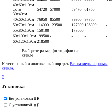
40х60х1.9см
фото
54720
57000
59470
61750
-
30х40см
40х60х1.9см
76950
85500
89300
97850
-
50х70х1.9см
114000
123500
127300
136800
-
55х80х1.9см
150100
-
178600
-
-
60х100х1.9см
199500
-
-
-
-
60х120х1.9см
218500
-
-
-
-
Выберите размер фотографии на
стекле
Качественный и долговечный портрет.
Все размеры и формы
стекла
.
?
Установка
Без установки
0 ₽
С установкой
0 ₽