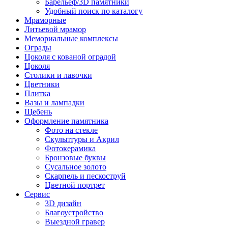
Барельеф/3D памятники
Удобный поиск по каталогу
Мраморные
Литьевой мрамор
Мемориальные комплексы
Ограды
Цоколя с кованой оградой
Цоколя
Столики и лавочки
Цветники
Плитка
Вазы и лампадки
Щебень
Оформление памятника
Фото на стекле
Скульптуры и Акрил
Фотокерамика
Бронзовые буквы
Сусальное золото
Скарпель и пескоструй
Цветной портрет
Сервис
3D дизайн
Благоустройство
Выездной гравер