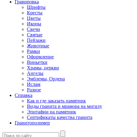
Гравировка
Шрифты
Кресты
Цветы
Иконы
Свечи
Святые
Пейзажи
Животные
Рамки
Оформление
Виньетки
Храмы, церкви
Ангелы
Эмблемы, Ордена
Ислам
Разное
Справка
Как и где заказать памятник
Виды гранита и мрамора на могилу
Эпитафии на памятник
Сертификаты качества гранита
Гранитополимер