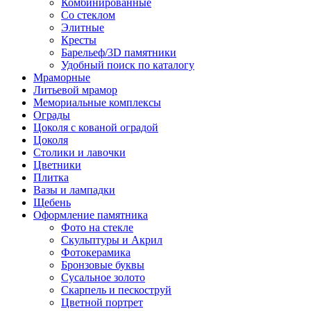
Комбинированные
Со стеклом
Элитные
Кресты
Барельеф/3D памятники
Удобный поиск по каталогу
Мраморные
Литьевой мрамор
Мемориальные комплексы
Ограды
Цоколя с кованой оградой
Цоколя
Столики и лавочки
Цветники
Плитка
Вазы и лампадки
Щебень
Оформление памятника
Фото на стекле
Скульптуры и Акрил
Фотокерамика
Бронзовые буквы
Сусальное золото
Скарпель и пескоструй
Цветной портрет