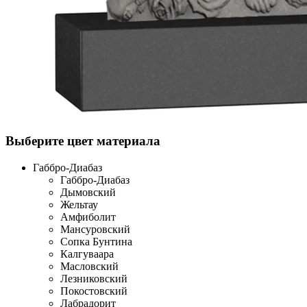
Выберите цвет материала
Габбро-Диабаз
Габбро-Диабаз
Дымовский
Жельтау
Амфиболит
Мансуровский
Сопка Бунтина
Калгуваара
Масловский
Лезниковский
Покостовский
Лабрадорит