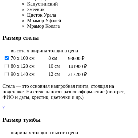
Капустинский
Змеевик
Цветок Урала
Мрамор Уфалей
Мрамор Коелга
Размер стелы
высота х ширина
толщина
цена
70 х 100 см
8 см
93600 ₽
80 х 120 см
10 см
141900 ₽
90 х 140 см
12 см
217200 ₽
Стела — это основная надгробная плита, стоящая на
подставке. На стеле наносят разное оформление (портрет,
ФИО и даты, крестик, цветочки и др.)
?
Размер тумбы
ширина х толщина
высота
цена