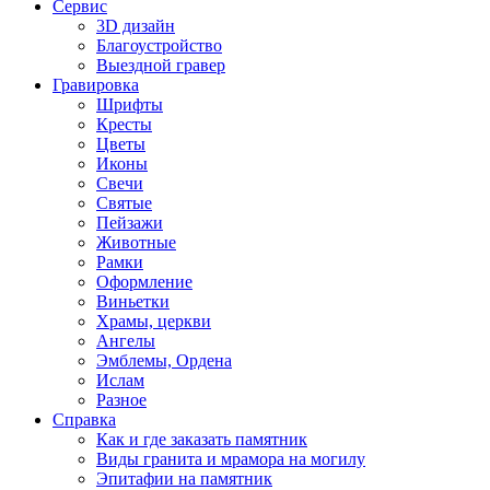
Сервис
3D дизайн
Благоустройство
Выездной гравер
Гравировка
Шрифты
Кресты
Цветы
Иконы
Свечи
Святые
Пейзажи
Животные
Рамки
Оформление
Виньетки
Храмы, церкви
Ангелы
Эмблемы, Ордена
Ислам
Разное
Справка
Как и где заказать памятник
Виды гранита и мрамора на могилу
Эпитафии на памятник