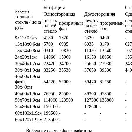
Без фацета
С 
Размер -
Односторонняя
Двухсторонняя
Од
толщина
печать
печать
печ
стекла / цена
прозрачный
прозрачный
на всё
на всё
на 
руб.
фон
фон
стекло
стекло
сте
9х12х0.6см
4180
5320
5320
6460
-
13х18х0.6см
5700
6935
6935
8170
627
18х24х0.8см
9310
10830
11020
12540
102
24х30х1см
14060
15960
16150
18050
155
30х40х1.2см
22420
24700
25650
27930
243
30х40х1.9см
33250
35530
37050
39330
440
40х60х1.9см
фото
54720
57000
59470
61750
-
30х40см
40х60х1.9см
76950
85500
89300
97850
-
50х70х1.9см
114000
123500
127300
136800
-
55х80х1.9см
150100
-
178600
-
-
60х100х1.9см
199500
-
-
-
-
60х120х1.9см
218500
-
-
-
-
Выберите размер фотографии на