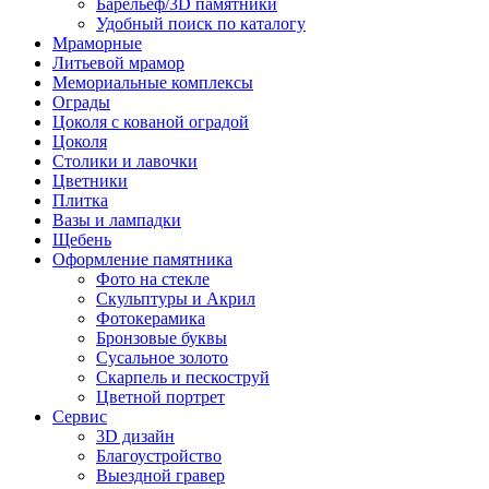
Барельеф/3D памятники
Удобный поиск по каталогу
Мраморные
Литьевой мрамор
Мемориальные комплексы
Ограды
Цоколя с кованой оградой
Цоколя
Столики и лавочки
Цветники
Плитка
Вазы и лампадки
Щебень
Оформление памятника
Фото на стекле
Скульптуры и Акрил
Фотокерамика
Бронзовые буквы
Сусальное золото
Скарпель и пескоструй
Цветной портрет
Сервис
3D дизайн
Благоустройство
Выездной гравер