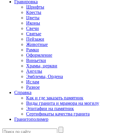
Гравировка
Шрифты
Кресты
Цветы
Иконы
Свечи
Святые
Пейзажи
Животные
Рамки
Оформление
Виньетки
Храмы, церкви
Ангелы
Эмблемы, Ордена
Ислам
Разное
Справка
Как и где заказать памятник
Виды гранита и мрамора на могилу
Эпитафии на памятник
Сертификаты качества гранита
Гранитополимер