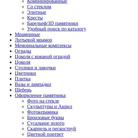
Комбинированные
Со стеклом
Элитные
Кресты
Барельеф/3D памятники
Удобный поиск по каталогу
Мраморные
Литьевой мрамор
Мемориальные комплексы
Ограды
Цоколя с кованой оградой
Цоколя
Столики и лавочки
Цветники
Плитка
Вазы и лампадки
Щебень
Оформление памятника
Фото на стекле
Скульптуры и Акрил
Фотокерамика
Бронзовые буквы
Сусальное золото
Скарпель и пескоструй
Цветной портрет