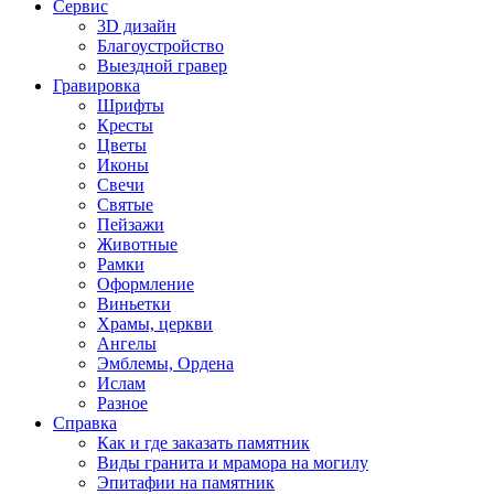
Сервис
3D дизайн
Благоустройство
Выездной гравер
Гравировка
Шрифты
Кресты
Цветы
Иконы
Свечи
Святые
Пейзажи
Животные
Рамки
Оформление
Виньетки
Храмы, церкви
Ангелы
Эмблемы, Ордена
Ислам
Разное
Справка
Как и где заказать памятник
Виды гранита и мрамора на могилу
Эпитафии на памятник