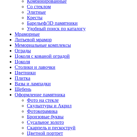
Комбинированные
Со стеклом
Элитные
Кресты
Барельеф/3D памятники
Удобный поиск по каталогу
Мраморные
Литьевой мрамор
Мемориальные комплексы
Ограды
Цоколя с кованой оградой
Цоколя
Столики и лавочки
Цветники
Плитка
Вазы и лампадки
Щебень
Оформление памятника
Фото на стекле
Скульптуры и Акрил
Фотокерамика
Бронзовые буквы
Сусальное золото
Скарпель и пескоструй
Цветной портрет