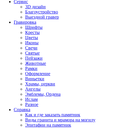
Сервис
3D дизайн
Благоустройство
Выездной гравер
Гравировка
Шрифты
Кресты
Цветы
Иконы
Свечи
Святые
Пейзажи
Животные
Рамки
Оформление
Виньетки
Храмы, церкви
Ангелы
Эмблемы, Ордена
Ислам
Разное
Справка
Как и где заказать памятник
Виды гранита и мрамора на могилу
Эпитафии на памятник