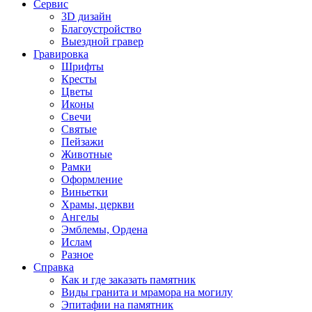
Сервис
3D дизайн
Благоустройство
Выездной гравер
Гравировка
Шрифты
Кресты
Цветы
Иконы
Свечи
Святые
Пейзажи
Животные
Рамки
Оформление
Виньетки
Храмы, церкви
Ангелы
Эмблемы, Ордена
Ислам
Разное
Справка
Как и где заказать памятник
Виды гранита и мрамора на могилу
Эпитафии на памятник