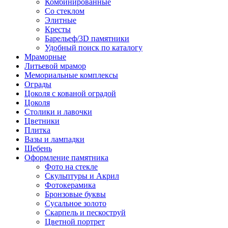
Комбинированные
Со стеклом
Элитные
Кресты
Барельеф/3D памятники
Удобный поиск по каталогу
Мраморные
Литьевой мрамор
Мемориальные комплексы
Ограды
Цоколя с кованой оградой
Цоколя
Столики и лавочки
Цветники
Плитка
Вазы и лампадки
Щебень
Оформление памятника
Фото на стекле
Скульптуры и Акрил
Фотокерамика
Бронзовые буквы
Сусальное золото
Скарпель и пескоструй
Цветной портрет