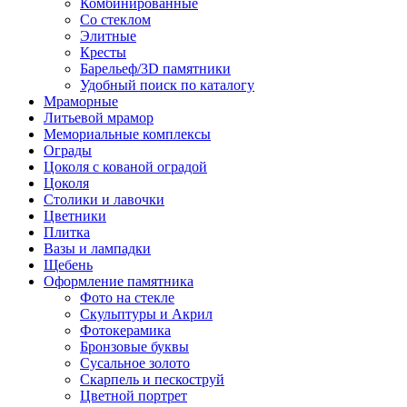
Комбинированные
Со стеклом
Элитные
Кресты
Барельеф/3D памятники
Удобный поиск по каталогу
Мраморные
Литьевой мрамор
Мемориальные комплексы
Ограды
Цоколя с кованой оградой
Цоколя
Столики и лавочки
Цветники
Плитка
Вазы и лампадки
Щебень
Оформление памятника
Фото на стекле
Скульптуры и Акрил
Фотокерамика
Бронзовые буквы
Сусальное золото
Скарпель и пескоструй
Цветной портрет