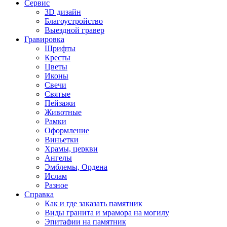
Сервис
3D дизайн
Благоустройство
Выездной гравер
Гравировка
Шрифты
Кресты
Цветы
Иконы
Свечи
Святые
Пейзажи
Животные
Рамки
Оформление
Виньетки
Храмы, церкви
Ангелы
Эмблемы, Ордена
Ислам
Разное
Справка
Как и где заказать памятник
Виды гранита и мрамора на могилу
Эпитафии на памятник