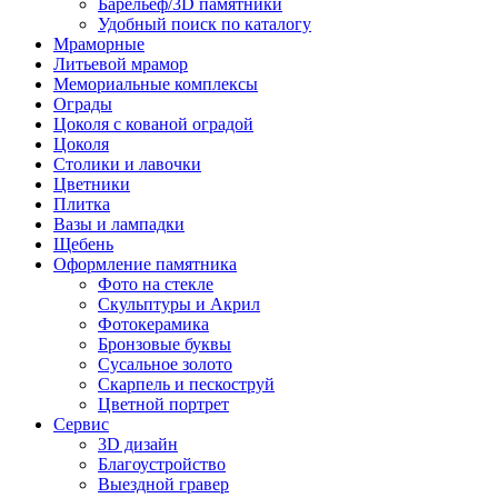
Барельеф/3D памятники
Удобный поиск по каталогу
Мраморные
Литьевой мрамор
Мемориальные комплексы
Ограды
Цоколя с кованой оградой
Цоколя
Столики и лавочки
Цветники
Плитка
Вазы и лампадки
Щебень
Оформление памятника
Фото на стекле
Скульптуры и Акрил
Фотокерамика
Бронзовые буквы
Сусальное золото
Скарпель и пескоструй
Цветной портрет
Сервис
3D дизайн
Благоустройство
Выездной гравер