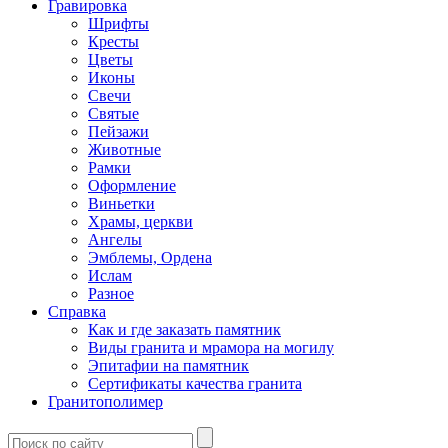
Гравировка
Шрифты
Кресты
Цветы
Иконы
Свечи
Святые
Пейзажи
Животные
Рамки
Оформление
Виньетки
Храмы, церкви
Ангелы
Эмблемы, Ордена
Ислам
Разное
Справка
Как и где заказать памятник
Виды гранита и мрамора на могилу
Эпитафии на памятник
Сертификаты качества гранита
Гранитополимер