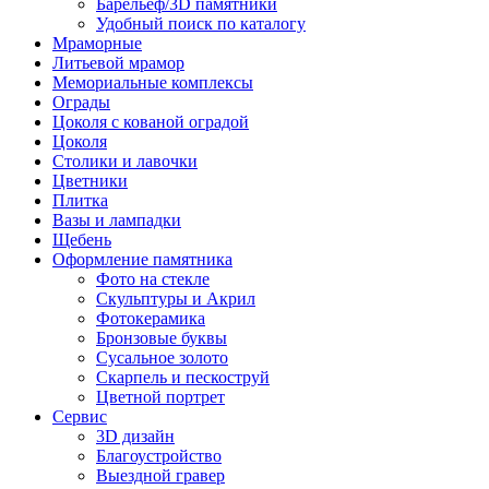
Барельеф/3D памятники
Удобный поиск по каталогу
Мраморные
Литьевой мрамор
Мемориальные комплексы
Ограды
Цоколя с кованой оградой
Цоколя
Столики и лавочки
Цветники
Плитка
Вазы и лампадки
Щебень
Оформление памятника
Фото на стекле
Скульптуры и Акрил
Фотокерамика
Бронзовые буквы
Сусальное золото
Скарпель и пескоструй
Цветной портрет
Сервис
3D дизайн
Благоустройство
Выездной гравер