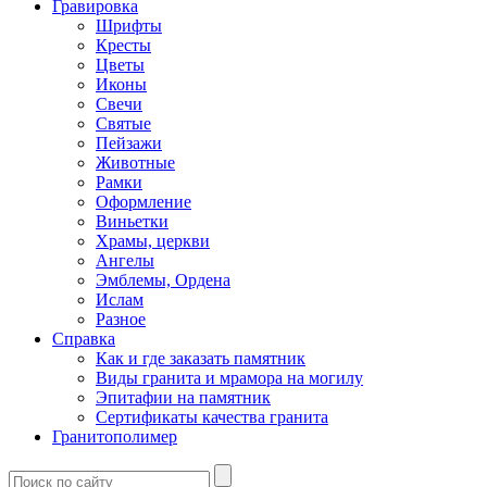
Гравировка
Шрифты
Кресты
Цветы
Иконы
Свечи
Святые
Пейзажи
Животные
Рамки
Оформление
Виньетки
Храмы, церкви
Ангелы
Эмблемы, Ордена
Ислам
Разное
Справка
Как и где заказать памятник
Виды гранита и мрамора на могилу
Эпитафии на памятник
Сертификаты качества гранита
Гранитополимер