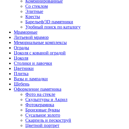
Комбинированные
Со стеклом
Элитные
Кресты
Барельеф/3D памятники
Удобный поиск по каталогу
Мраморные
Литьевой мрамор
Мемориальные комплексы
Ограды
Цоколя с кованой оградой
Цоколя
Столики и лавочки
Цветники
Плитка
Вазы и лампадки
Щебень
Оформление памятника
Фото на стекле
Скульптуры и Акрил
Фотокерамика
Бронзовые буквы
Сусальное золото
Скарпель и пескоструй
Цветной портрет