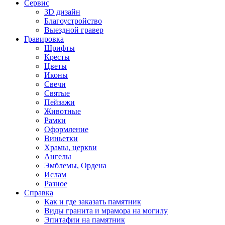
Сервис
3D дизайн
Благоустройство
Выездной гравер
Гравировка
Шрифты
Кресты
Цветы
Иконы
Свечи
Святые
Пейзажи
Животные
Рамки
Оформление
Виньетки
Храмы, церкви
Ангелы
Эмблемы, Ордена
Ислам
Разное
Справка
Как и где заказать памятник
Виды гранита и мрамора на могилу
Эпитафии на памятник